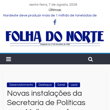
sexta-feira, 7 de agosto, 2026
Últimos:
Nordeste deve produzir mais de 1 milhão de toneladas de
algodão pela primeira vez, aponta Etene
Novas regras para notas fiscais entram em vigor; entenda o que
muda para as empresas
Programa Speak Up reúne estudantes da rede municipal em
oficina pedagógica
Estudante de Salvador é selecionada para intercâmbio em
tecnologia na China
FIEB lança Comitê das Cadeias Química e Petroquímica com o
objetivo de fortalecer o setor na Bahia
Desenvolvimento
Destaque
Geral
Local
Novas instalações da
Secretaria de Políticas