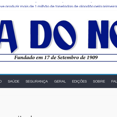
Comitê das Cadeias Química e Petroquímica com o objetivo de fortale
ve produzir mais de 1 milhão de toneladas de algodão pela primeira
s para notas fiscais entram em vigor; entenda o que muda para as
eak Up reúne estudantes da rede municipal em oficina pedagógica
e Salvador é selecionada para intercâmbio em tecnologia na China
O
SAÚDE
SEGURANÇA
GERAL
EDIÇÕES
SOBRE
FA