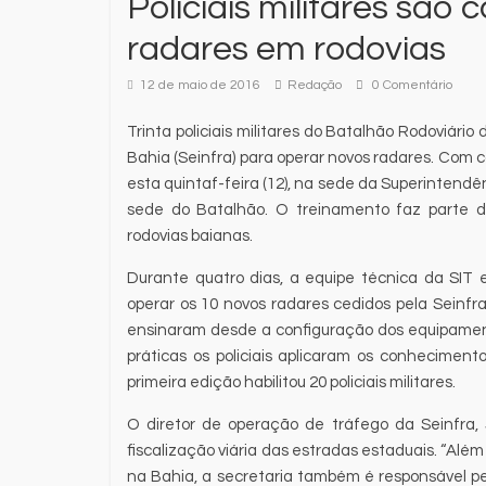
Policiais militares são
radares em rodovias
12 de maio de 2016
Redação
0 Comentário
Trinta policiais militares do Batalhão Rodoviári
Bahia (Seinfra) para operar novos radares. Com ca
esta quintaf-feira (12), na sede da Superintendên
sede do Batalhão. O treinamento faz parte d
rodovias baianas.
Durante quatro dias, a equipe técnica da SIT 
operar os 10 novos radares cedidos pela Seinfra 
ensinaram desde a configuração dos equipament
práticas os policiais aplicaram os conhecimen
primeira edição habilitou 20 policiais militares.
O diretor de operação de tráfego da Seinfra, 
fiscalização viária das estradas estaduais. “Alé
na Bahia, a secretaria também é responsável pe