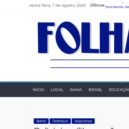
FIEB lança 
sexta-feira, 7 de agosto, 2026
Últimos:
Nordeste de
Novas regra
Programa Sp
Estudante d
INÍCIO
LOCAL
BAHIA
BRASIL
EDUCAÇÃ
Bahia
Destaque
Segurança