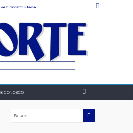
cer o setor na Bahia
 vez, aponta Etene
 empresas
LE CONOSCO