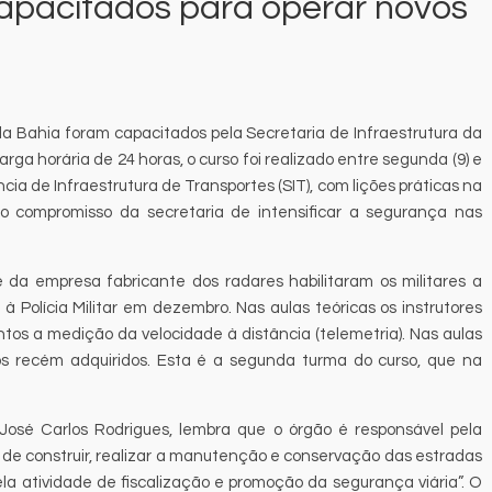
 capacitados para operar novos
o da Bahia foram capacitados pela Secretaria de Infraestrutura da
rga horária de 24 horas, o curso foi realizado entre segunda (9) e
cia de Infraestrutura de Transportes (SIT), com lições práticas na
o compromisso da secretaria de intensificar a segurança nas
e da empresa fabricante dos radares habilitaram os militares a
à Polícia Militar em dezembro. Nas aulas teóricas os instrutores
os a medição da velocidade à distância (telemetria). Nas aulas
tos recém adquiridos. Esta é a segunda turma do curso, que na
José Carlos Rodrigues, lembra que o órgão é responsável pela
m de construir, realizar a manutenção e conservação das estradas
la atividade de fiscalização e promoção da segurança viária”. O