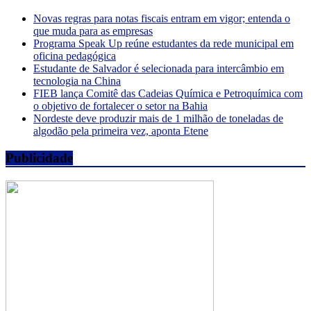
Novas regras para notas fiscais entram em vigor; entenda o
que muda para as empresas
Programa Speak Up reúne estudantes da rede municipal em
oficina pedagógica
Estudante de Salvador é selecionada para intercâmbio em
tecnologia na China
FIEB lança Comitê das Cadeias Química e Petroquímica com
o objetivo de fortalecer o setor na Bahia
Nordeste deve produzir mais de 1 milhão de toneladas de
algodão pela primeira vez, aponta Etene
Publicidade