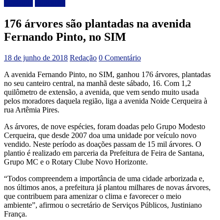
Destaque
Educação
176 árvores são plantadas na avenida
Fernando Pinto, no SIM
18 de junho de 2018
Redação
0 Comentário
A avenida Fernando Pinto, no SIM, ganhou 176 árvores, plantadas
no seu canteiro central, na manhã deste sábado, 16. Com 1,2
quilômetro de extensão, a avenida, que vem sendo muito usada
pelos moradores daquela região, liga a avenida Noide Cerqueira à
rua Artêmia Pires.
As árvores, de nove espécies, foram doadas pelo Grupo Modesto
Cerqueira, que desde 2007 doa uma unidade por veículo novo
vendido. Neste período as doações passam de 15 mil árvores. O
plantio é realizado em parceria da Prefeitura de Feira de Santana,
Grupo MC e o Rotary Clube Novo Horizonte.
“Todos compreendem a importância de uma cidade arborizada e,
nos últimos anos, a prefeitura já plantou milhares de novas árvores,
que contribuem para amenizar o clima e favorecer o meio
ambiente”, afirmou o secretário de Serviços Públicos, Justiniano
França.