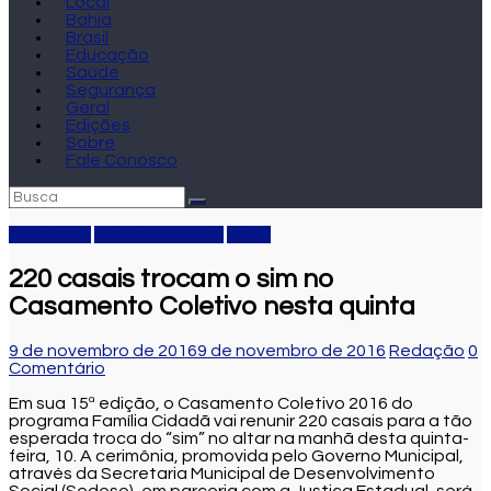
Local
Bahia
Brasil
Educação
Saúde
Segurança
Geral
Edições
Sobre
Fale Conosco
Destaque
Entretenimento
Local
220 casais trocam o sim no
Casamento Coletivo nesta quinta
9 de novembro de 2016
9 de novembro de 2016
Redação
0
Comentário
Em sua 15ª edição, o Casamento Coletivo 2016 do
programa Família Cidadã vai renunir 220 casais para a tão
esperada troca do “sim” no altar na manhã desta quinta-
feira, 10. A cerimônia, promovida pelo Governo Municipal,
através da Secretaria Municipal de Desenvolvimento
Social (Sedeso), em parceria com a Justiça Estadual, será