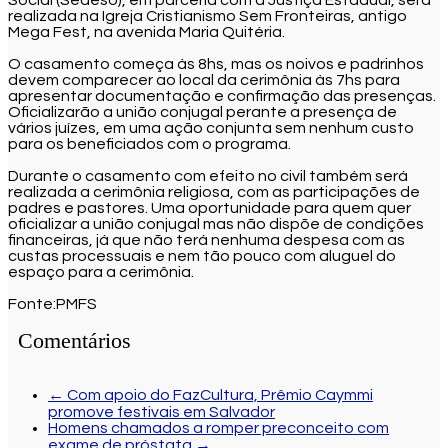
realizada na Igreja Cristianismo Sem Fronteiras, antigo
Mega Fest, na avenida Maria Quitéria.
O casamento começa às 8hs, mas os noivos e padrinhos
devem comparecer ao local da cerimônia às 7hs para
apresentar documentação e confirmação das presenças.
Oficializarão a união conjugal perante a presença de
vários juízes, em uma ação conjunta sem nenhum custo
para os beneficiados com o programa.
Durante o casamento com efeito no civil também será
realizada a cerimônia religiosa, com as participações de
padres e pastores. Uma oportunidade para quem quer
oficializar a união conjugal mas não dispõe de condições
financeiras, já que não terá nenhuma despesa com as
custas processuais e nem tão pouco com aluguel do
espaço para a cerimônia.
Fonte:PMFS
Comentários
←
Com apoio do FazCultura, Prêmio Caymmi
promove festivais em Salvador
Homens chamados a romper preconceito com
exame de próstata
→