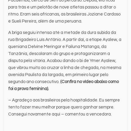
Pacaembu, cerca de 3km do percurso. Depois, ela ficou
para trás e um pelotão de nove atletas passou a ditar o
ritmo. Eram seis africanas, as brasileiras Joziane Cardoso
e Sueli Pereira, além de uma peruana.
A briga seguiu intensa até a metade da dura subida da
rua Brigadeiro Luís Antônio. A partir daí, a etíope Ayalew, a
queniana Delvine Meringor e Failuna Matanga, da
Tanzânia, descolaram do grupo e protagonizaram a
disputa pela vitória. Acabou dando o bi de Ymer Ayalew,
que vibrou muito ao cruzar a linha de chegada, na mesma
avenida Paulista da largada, em primeiro lugar pelo
segundo ano consecutivo.
(Confira no vídeo abaixo como
foi a prova feminina).
– Agradeço aos brasileiros pela hospitalidade. Eu sempre
tento fazer meu melhor porque quero ganhar sempre.
Consegui novamente aqui – comentou a vencedora.