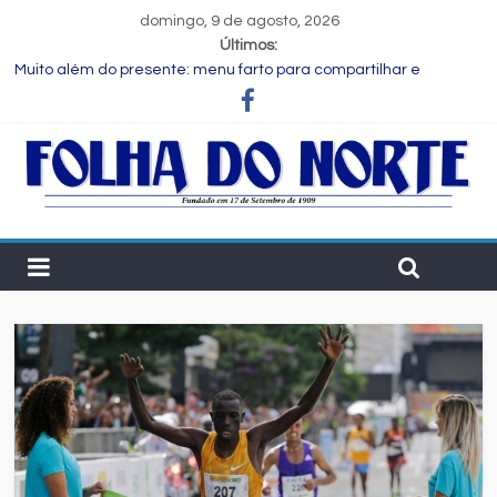
domingo, 9 de agosto, 2026
Últimos:
Muito além do presente: menu farto para compartilhar e
celebrar o Dia dos Pais
Dia dos Pais: ciência revela que a paternidade transforma o
cérebro masculino
Central de Eleições da Rede Bahia inicia nova rodada de
entrevistas com os candidatos ao Governo do Estado
Prefeitura de Feira executa obras de reforma e manutenção
em quatro praças.
Bruno Reis e Zé Cocá são recebidos por Wilson Cardoso para
visita às obras de modernização da UPB e destacam união do
municipalismo baiano