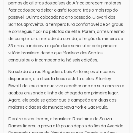
pernas do atletas dos países da África parecem motores
fabricados para deixar o asfalto para trás o mais rápido
possível. Quinto colocado no ano passado, Giovani dos
Santos aproveitou a temperatura confortável de 24 graus
e conseguiu ficar no pelotão de elite. Porém, antes mesmo
de completar a metade da corrida, a feição do mineiro de
33 anos já indicava o quão duro seria lutar pela primeira
vitória brasileira desde que Marílson dos Santos
conquistou o tricampeonato, há seis edições.
Na subida da rua Brigadeiro Luís Antônio, os africanos
dispararam, e a disputa ficou restrita a eles. Stanley
Biwott deixou claro que vive o melhor ano da sua carreira e
acabou cruzando a linha de chegada em primeiro lugar.
Agora, ele pode se gabar que é campeão em duas das
maiores cidades do mundo: Nova York e São Paulo.
Dentre as mulheres, a brasileira Roselaine de Souza
Ramos liderou a prova até pouco depois do fim da Avenida