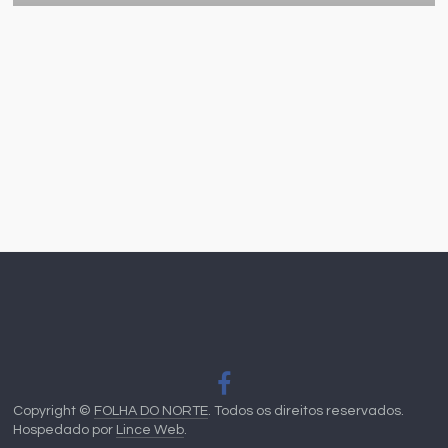
Copyright ©
FOLHA DO NORTE
. Todos os direitos reservados.
Hospedado por
Lince Web
.