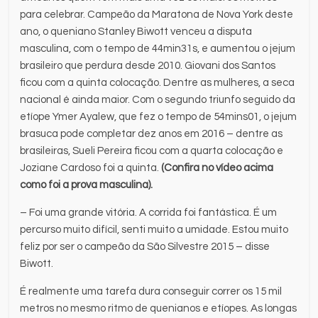
para celebrar. Campeão da Maratona de Nova York deste
ano, o queniano Stanley Biwott venceu a disputa
masculina, com o tempo de 44min31s, e aumentou o jejum
brasileiro que perdura desde 2010. Giovani dos Santos
ficou com a quinta colocação. Dentre as mulheres, a seca
nacional é ainda maior. Com o segundo triunfo seguido da
etíope Ymer Ayalew, que fez o tempo de 54mins01, o jejum
brasuca pode completar dez anos em 2016 – dentre as
brasileiras, Sueli Pereira ficou com a quarta colocação e
Joziane Cardoso foi a quinta.
(Confira no vídeo acima
como foi a prova masculina).
– Foi uma grande vitória. A corrida foi fantástica. É um
percurso muito difícil, senti muito a umidade. Estou muito
feliz por ser o campeão da São Silvestre 2015 – disse
Biwott.
É realmente uma tarefa dura conseguir correr os 15 mil
metros no mesmo ritmo de quenianos e etíopes. As longas