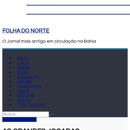
FOLHA DO NORTE
O Jornal mais antigo em circulação na Bahia
Início
Local
Bahia
Brasil
Educação
Saúde
Segurança
Geral
Edições
Sobre
Fale Conosco
Entretenimento