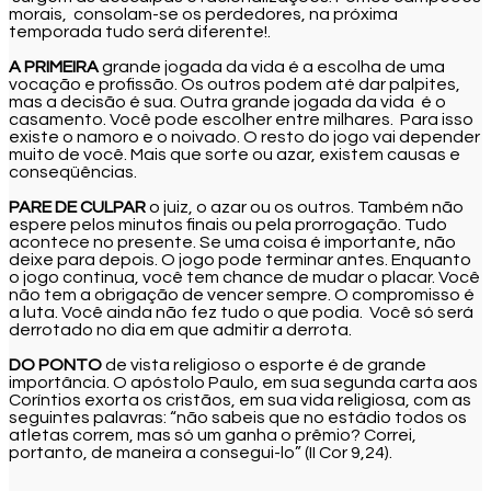
morais, consolam-se os perdedores, na próxima
temporada tudo será diferente!.
A PRIMEIRA
grande jogada da vida é a escolha de uma
vocação e profissão. Os outros podem até dar palpites,
mas a decisão é sua. Outra grande jogada da vida é o
casamento. Você pode escolher entre milhares. Para isso
existe o namoro e o noivado. O resto do jogo vai depender
muito de você. Mais que sorte ou azar, existem causas e
conseqüências.
PARE DE CULPAR
o juiz, o azar ou os outros. Também não
espere pelos minutos finais ou pela prorrogação. Tudo
acontece no presente. Se uma coisa é importante, não
deixe para depois. O jogo pode terminar antes. Enquanto
o jogo continua, você tem chance de mudar o placar. Você
não tem a obrigação de vencer sempre. O compromisso é
a luta. Você ainda não fez tudo o que podia. Você só será
derrotado no dia em que admitir a derrota.
DO PONTO
de vista religioso o esporte é de grande
importância. O apóstolo Paulo, em sua segunda carta aos
Coríntios exorta os cristãos, em sua vida religiosa, com as
seguintes palavras: “não sabeis que no estádio todos os
atletas correm, mas só um ganha o prêmio? Correi,
portanto, de maneira a consegui-lo” (II Cor 9,24).