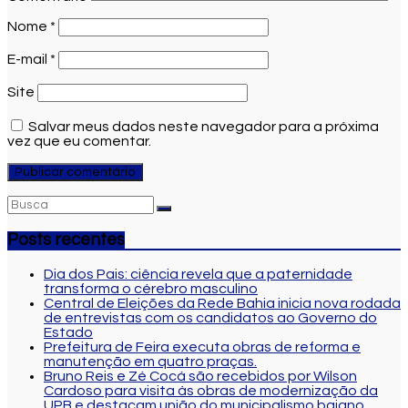
Nome
*
E-mail
*
Site
Salvar meus dados neste navegador para a próxima
vez que eu comentar.
Posts recentes
Dia dos Pais: ciência revela que a paternidade
transforma o cérebro masculino
Central de Eleições da Rede Bahia inicia nova rodada
de entrevistas com os candidatos ao Governo do
Estado
Prefeitura de Feira executa obras de reforma e
manutenção em quatro praças.
Bruno Reis e Zé Cocá são recebidos por Wilson
Cardoso para visita às obras de modernização da
UPB e destacam união do municipalismo baiano