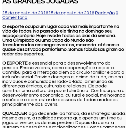
AS GRANDES JOGADAS
15 de agosto de 2016
15 de agosto de 2016
Redação
0
Comentário
O esporte ocupa um lugar cada vez mais importante na
vida de todos. No passado ele tinha no domingo seu
espaço próprio. Hoje invade todos os dias da semana.
Uma Olimpíada ou uma Copa do Mundo são
transformados em mega-eventos, mexendo até com o
quase desativado patriotismo. Somas fabulosas giram ao
redor dos esportes.
O ESPORTE
é essencial para o desenvolvimento da
pessoa. Ensina valores, como cooperação e respeito.
Contribui para a interação além do círculo familiar e para a
inclusão social. Previne doenças e, acima de tudo, coloca
indivíduos e comunidades lado-a-lado, diminuindo as
diferenças étnicas, culturais e religiosas. Ele pode
construir uma cultura de paz e tolerância. Contribui para o
desenvolvimento econômico, cultural e social, melhorando
a saúde e o bem-estar de pessoas de todas as idades,
principalmente dos jovens.
QUALQUER
jogo depende da tática, da estratégia usada.
Mesmo assim, a realidade mostra que apenas um time ou
jogador vence, os demais perdem. Depois da derrota
surgem as desculpas e racionalizações. Fomos campeões