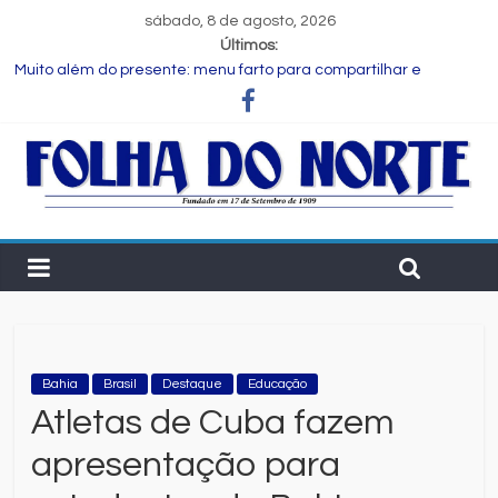
sábado, 8 de agosto, 2026
Últimos:
Muito além do presente: menu farto para compartilhar e
celebrar o Dia dos Pais
Dia dos Pais: ciência revela que a paternidade transforma o
cérebro masculino
Central de Eleições da Rede Bahia inicia nova rodada de
entrevistas com os candidatos ao Governo do Estado
Prefeitura de Feira executa obras de reforma e manutenção
em quatro praças.
Bruno Reis e Zé Cocá são recebidos por Wilson Cardoso para
visita às obras de modernização da UPB e destacam união do
municipalismo baiano
Bahia
Brasil
Destaque
Educação
Atletas de Cuba fazem
apresentação para