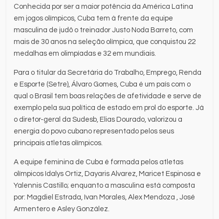
Conhecida por ser a maior potência da América Latina
em jogos olímpicos, Cuba tem à frente da equipe
masculina de judô o treinador Justo Noda Barreto, com
mais de 30 anos na seleção olímpica, que conquistou 22
medalhas em olimpíadas e 32 em mundiais.
Para o titular da Secretária do Trabalho, Emprego, Renda
e Esporte (Setre), Álvaro Gomes, Cuba é um país com o
qual o Brasil tem boas relações de afetividade e serve de
exemplo pela sua política de estado em prol do esporte. Já
o diretor-geral da Sudesb, Elias Dourado, valorizou a
energia do povo cubano representado pelos seus
principais atletas olímpicos.
A equipe feminina de Cuba é formada pelos atletas
olímpicos Idalys Ortiz, Dayaris Alvarez, Maricet Espinosa e
Yalennis Castillo; enquanto a masculina está composta
por: Magdiel Estrada, Ivan Morales, Alex Mendoza , José
Armentero e Asley González.