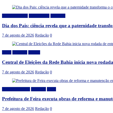
Comportamento
Curiosidades
Destaque
Dia dos Pais: ciência revela que a paternidade trans
7 de agosto de 2026
Redação
0
Bahia
Destaque
Politica
Central de Eleições da Rede Bahia inicia nova rodad
7 de agosto de 2026
Redação
0
Desenvolvimento
Destaque
Local
Prefeitura de Feira executa obras de reforma e manu
7 de agosto de 2026
Redação
0