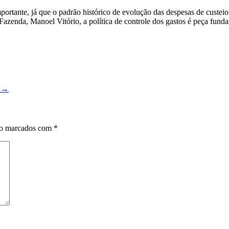
mportante, já que o padrão histórico de evolução das despesas de custei
Fazenda, Manoel Vitório, a política de controle dos gastos é peça fund
e
→
ão marcados com
*