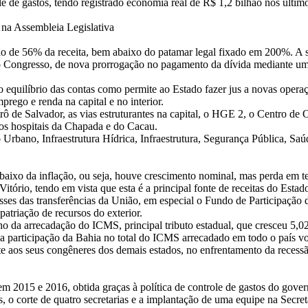
le de gastos, tendo registrado economia real de R$ 1,2 bilhão nos últim
 na Assembleia Legislativa
o de 56% da receita, bem abaixo do patamar legal fixado em 200%. A sit
lo Congresso, de nova prorrogação no pagamento da dívida mediante um 
o equilíbrio das contas como permite ao Estado fazer jus a novas opera
prego e renda na capital e no interior.
ô de Salvador, as vias estruturantes na capital, o HGE 2, o Centro de 
vos hospitais da Chapada e do Cacau.
Urbano, Infraestrutura Hídrica, Infraestrutura, Segurança Pública, S
baixo da inflação, ou seja, houve crescimento nominal, mas perda em te
itório, tendo em vista que esta é a principal fonte de receitas do Estad
ses das transferências da União, em especial o Fundo de Participação d
patriação de recursos do exterior.
enho da arrecadação do ICMS, principal tributo estadual, que cresceu
 a participação da Bahia no total do ICMS arrecadado em todo o país vo
te aos seus congêneres dos demais estados, no enfrentamento da reces
m 2015 e 2016, obtida graças à política de controle de gastos do govern
, o corte de quatro secretarias e a implantação de uma equipe na Secr