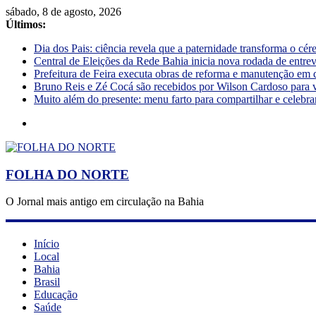
sábado, 8 de agosto, 2026
Últimos:
Dia dos Pais: ciência revela que a paternidade transforma o cé
Central de Eleições da Rede Bahia inicia nova rodada de entre
Prefeitura de Feira executa obras de reforma e manutenção em 
Bruno Reis e Zé Cocá são recebidos por Wilson Cardoso para 
Muito além do presente: menu farto para compartilhar e celebra
FOLHA DO NORTE
O Jornal mais antigo em circulação na Bahia
Início
Local
Bahia
Brasil
Educação
Saúde