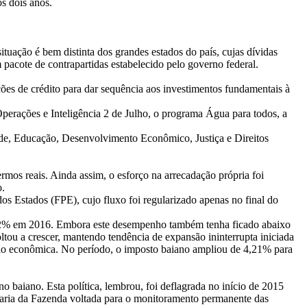
os dois anos.
uação é bem distinta dos grandes estados do país, cujas dívidas
pacote de contrapartidas estabelecido pelo governo federal.
ções de crédito para dar sequência aos investimentos fundamentais à
Operações e Inteligência 2 de Julho, o programa Água para todos, a
aúde, Educação, Desenvolvimento Econômico, Justiça e Direitos
rmos reais. Ainda assim, o esforço na arrecadação própria foi
o.
os Estados (FPE), cujo fluxo foi regularizado apenas no final do
 5,02% em 2016. Embora este desempenho também tenha ficado abaixo
ltou a crescer, mantendo tendência de expansão ininterrupta iniciada
são econômica. No período, o imposto baiano ampliou de 4,21% para
o baiano. Esta política, lembrou, foi deflagrada no início de 2015
etaria da Fazenda voltada para o monitoramento permanente das