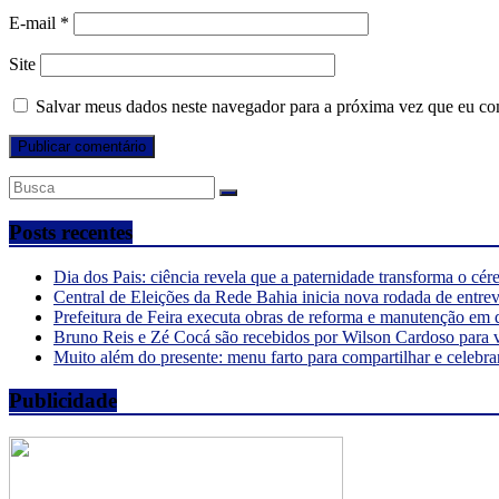
E-mail
*
Site
Salvar meus dados neste navegador para a próxima vez que eu co
Posts recentes
Dia dos Pais: ciência revela que a paternidade transforma o cé
Central de Eleições da Rede Bahia inicia nova rodada de entre
Prefeitura de Feira executa obras de reforma e manutenção em 
Bruno Reis e Zé Cocá são recebidos por Wilson Cardoso para 
Muito além do presente: menu farto para compartilhar e celebra
Publicidade