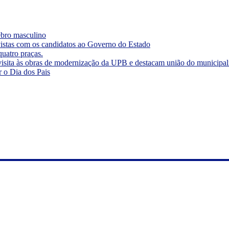
rebro masculino
vistas com os candidatos ao Governo do Estado
quatro praças.
visita às obras de modernização da UPB e destacam união do municipa
r o Dia dos Pais