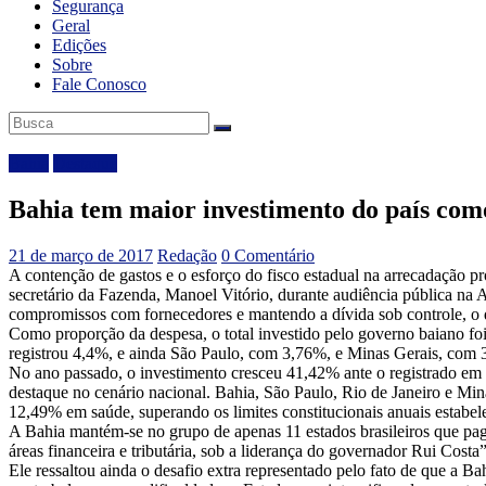
Segurança
Geral
Edições
Sobre
Fale Conosco
Bahia
Destaque
Bahia tem maior investimento do país com
21 de março de 2017
Redação
0 Comentário
A contenção de gastos e o esforço do fisco estadual na arrecadação pr
secretário da Fazenda, Manoel Vitório, durante audiência pública na 
compromissos com fornecedores e mantendo a dívida sob controle, o q
Como proporção da despesa, o total investido pelo governo baiano foi
registrou 4,4%, e ainda São Paulo, com 3,76%, e Minas Gerais, com 
No ano passado, o investimento cresceu 41,42% ante o registrado em 
destaque no cenário nacional. Bahia, São Paulo, Rio de Janeiro e Min
12,49% em saúde, superando os limites constitucionais anuais estabele
A Bahia mantém-se no grupo de apenas 11 estados brasileiros que pag
áreas financeira e tributária, sob a liderança do governador Rui Costa”
Ele ressaltou ainda o desafio extra representado pelo fato de que a 