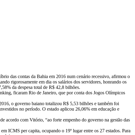
ilíbrio das contas da Bahia em 2016 num cenário recessivo, afirmou o
gando rigorosamente em dia os salários dos servidores, honrando os
,58% da despesa total de R$ 42,8 bilhões.
anking, ficaram Rio de Janeiro, que por conta dos Jogos Olímpicos
2016, o governo baiano totalizou R$ 5,53 bilhões e também foi
s investidos no período. O estado aplicou 26,06% em educação e
, de acordo com Vitório, “ao forte empenho do governo na gestão das
s em ICMS per capita, ocupando o 19º lugar entre os 27 estados. Para