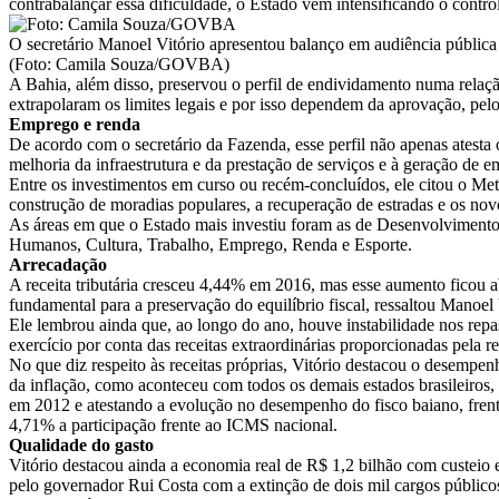
contrabalançar essa dificuldade, o Estado vem intensificando o contro
O secretário Manoel Vitório apresentou balanço em audiência pública
(Foto: Camila Souza/GOVBA)
A Bahia, além disso, preservou o perfil de endividamento numa relaçã
extrapolaram os limites legais e por isso dependem da aprovação, pe
Emprego e renda
De acordo com o secretário da Fazenda, esse perfil não apenas atesta 
melhoria da infraestrutura e da prestação de serviços e à geração de em
Entre os investimentos em curso ou recém-concluídos, ele citou o Metr
construção de moradias populares, a recuperação de estradas e os no
As áreas em que o Estado mais investiu foram as de Desenvolvimento 
Humanos, Cultura, Trabalho, Emprego, Renda e Esporte.
Arrecadação
A receita tributária cresceu 4,44% em 2016, mas esse aumento ficou a
fundamental para a preservação do equilíbrio fiscal, ressaltou Manoel V
Ele lembrou ainda que, ao longo do ano, houve instabilidade nos repas
exercício por conta das receitas extraordinárias proporcionadas pela re
No que diz respeito às receitas próprias, Vitório destacou o desemp
da inflação, como aconteceu com todos os demais estados brasileiros,
em 2012 e atestando a evolução no desempenho do fisco baiano, fren
4,71% a participação frente ao ICMS nacional.
Qualidade do gasto
Vitório destacou ainda a economia real de R$ 1,2 bilhão com custeio e
pelo governador Rui Costa com a extinção de dois mil cargos públicos