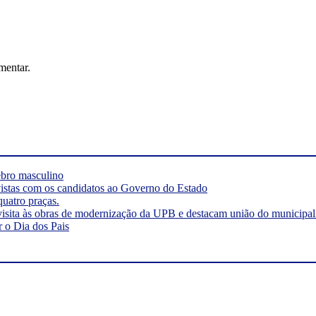
mentar.
rebro masculino
vistas com os candidatos ao Governo do Estado
quatro praças.
visita às obras de modernização da UPB e destacam união do municipa
r o Dia dos Pais