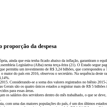
o proporção da despesa
ópria, ainda que esta tenha ficado abaixo da inflação, garantiram o equ
Assembleia Legislativa (Alba) nesta terça-feira (21). O Estado segue pa
ue permitiu um investimento de R$ 3,24 bilhões, que correspondeu a 7
 o maior do país em 2016, observou o secretário. Na sequência deste r
3,14%.
2015. Considerando-se a soma dos valores registrados no biênio 2015-
as Gerais são os quatro únicos estados a registrar mais de R$ 5 bilhõe
cidos para essas áreas.
am os salários dos servidores dentro do mês trabalhado, o que se deve
.
Bahia, com uma das maiores populações do país, é um dos últimos estado