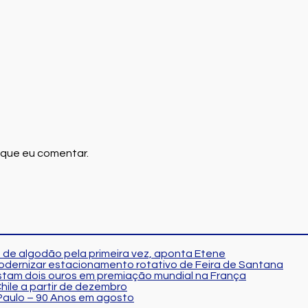
 que eu comentar.
 de algodão pela primeira vez, aponta Etene
modernizar estacionamento rotativo de Feira de Santana
stam dois ouros em premiação mundial na França
hile a partir de dezembro
Paulo – 90 Anos em agosto