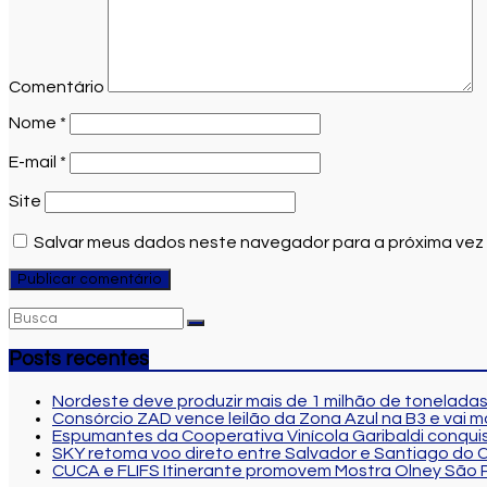
Comentário
Nome
*
E-mail
*
Site
Salvar meus dados neste navegador para a próxima vez
Posts recentes
Nordeste deve produzir mais de 1 milhão de toneladas
Consórcio ZAD vence leilão da Zona Azul na B3 e vai 
Espumantes da Cooperativa Vinícola Garibaldi conqui
SKY retoma voo direto entre Salvador e Santiago do C
CUCA e FLIFS Itinerante promovem Mostra Olney São 