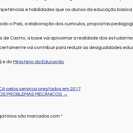
tências e habilidades que os alunos da educação básica em 
 todo o País, a elaboração dos currículos, propostas pedagóg
 de Castro, a base vai aproximar a realidade dos estudantes
 certamente vai contribuir para reduzir as desigualdades ed
l
e do
Ministério da Educação
CA pelos serviços prestados em 2017
% OS PROBLEMAS MECÂNICOS
→
atórios são marcados com
*