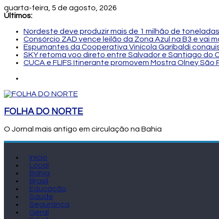
quarta-feira, 5 de agosto, 2026
Últimos:
Nordeste deve produzir mais de 1 milhão de toneladas
Consórcio ZAD vence leilão da Zona Azul na B3 e vai 
Espumantes da Cooperativa Vinícola Garibaldi conqui
SKY retoma voo direto entre Salvador e Santiago do C
CUCA e FLIFS Itinerante promovem Mostra Olney São 
FOLHA DO NORTE
O Jornal mais antigo em circulação na Bahia
Início
Local
Bahia
Brasil
Educação
Saúde
Segurança
Geral