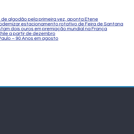
 de algodão pela primeira vez, aponta Etene
modernizar estacionamento rotativo de Feira de Santana
stam dois ouros em premiação mundial na França
hile a partir de dezembro
Paulo – 90 Anos em agosto