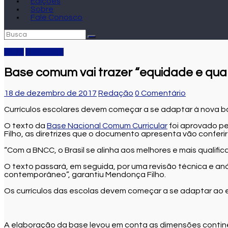
Edições
Sobre
Fale Conosco
Brasil
Destaque
Base comum vai trazer “equidade e quali
18 de dezembro de 2017
Redação
0 Comentário
Currículos escolares devem começar a se adaptar à nova ba
O texto da
Base Nacional Comum Curricular
foi aprovado pe
Filho, as diretrizes que o documento apresenta vão conferir
“Com a BNCC, o Brasil se alinha aos melhores e mais quali
O texto passará, em seguida, por uma revisão técnica e anál
contemporâneo”, garantiu Mendonça Filho.
Os currículos das escolas devem começar a se adaptar ao e
A elaboração da base levou em conta as dimensões contine