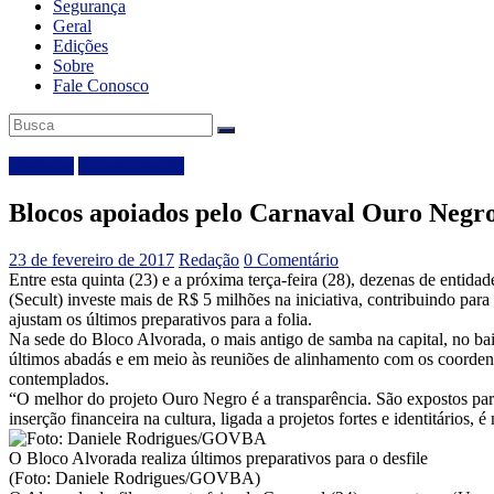
Segurança
Geral
Edições
Sobre
Fale Conosco
Destaque
Entretenimento
Blocos apoiados pelo Carnaval Ouro Negro
23 de fevereiro de 2017
Redação
0 Comentário
Entre esta quinta (23) e a próxima terça-feira (28), dezenas de entida
(Secult) investe mais de R$ 5 milhões na iniciativa, contribuindo para
ajustam os últimos preparativos para a folia.
Na sede do Bloco Alvorada, o mais antigo de samba na capital, no ba
últimos abadás e em meio às reuniões de alinhamento com os coordena
contemplados.
“O melhor do projeto Ouro Negro é a transparência. São expostos par
inserção financeira na cultura, ligada a projetos fortes e identitários
O Bloco Alvorada realiza últimos preparativos para o desfile
(Foto: Daniele Rodrigues/GOVBA)