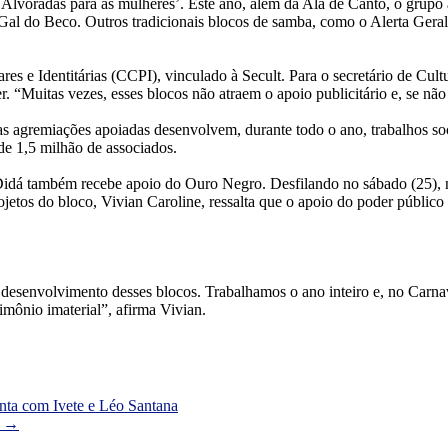
 Alvoradas para as mulheres’. Este ano, além da Ala de Canto, o grup
Gal do Beco. Outros tradicionais blocos de samba, como o Alerta Ge
e Identitárias (CCPI), vinculado à Secult. Para o secretário de Cultur
. “Muitas vezes, esses blocos não atraem o apoio publicitário e, se não
s agremiações apoiadas desenvolvem, durante todo o ano, trabalhos soc
 de 1,5 milhão de associados.
dá também recebe apoio do Ouro Negro. Desfilando no sábado (25), n
jetos do bloco, Vivian Caroline, ressalta que o apoio do poder público 
desenvolvimento desses blocos. Trabalhamos o ano inteiro e, no Carnav
mônio imaterial”, afirma Vivian.
ta com Ivete e Léo Santana
o
→