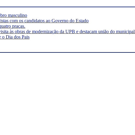
rebro masculino
vistas com os candidatos ao Governo do Estado
quatro praças.
visita às obras de modernização da UPB e destacam união do municipa
r o Dia dos Pais