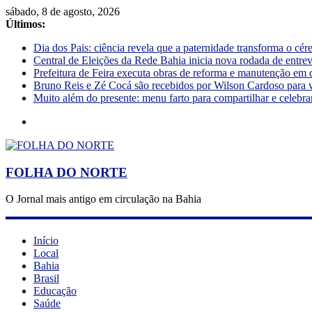
sábado, 8 de agosto, 2026
Últimos:
Dia dos Pais: ciência revela que a paternidade transforma o cé
Central de Eleições da Rede Bahia inicia nova rodada de entre
Prefeitura de Feira executa obras de reforma e manutenção em 
Bruno Reis e Zé Cocá são recebidos por Wilson Cardoso para 
Muito além do presente: menu farto para compartilhar e celebra
FOLHA DO NORTE
O Jornal mais antigo em circulação na Bahia
Início
Local
Bahia
Brasil
Educação
Saúde