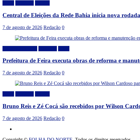
Bahia
Destaque
Politica
Central de Eleições da Rede Bahia inicia nova rodad
7 de agosto de 2026
Redação
0
Desenvolvimento
Destaque
Local
Prefeitura de Feira executa obras de reforma e manu
7 de agosto de 2026
Redação
0
Bahia
Destaque
Politica
Bruno Reis e Zé Cocá são recebidos por Wilson Card
7 de agosto de 2026
Redação
0
Copyright ©
FOLHA DO NORTE
. Todos os direitos reservados.