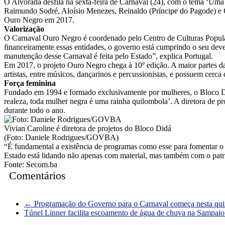
O Alvorada desfila na sexta-feira de Carnaval (24), com o tema ‘Uma
Raimundo Sodré, Aloísio Menezes, Reinaldo (Príncipe do Pagode) e 
Ouro Negro em 2017.
Valorização
O Carnaval Ouro Negro é coordenado pelo Centro de Culturas Populares 
financeiramente essas entidades, o governo está cumprindo o seu dever
manutenção desse Carnaval é feita pelo Estado”, explica Portugal.
Em 2017, o projeto Ouro Negro chega à 10º edição. A maior partes da
artistas, entre músicos, dançarinos e percussionistas, e possuem cerca
Força feminina
Fundado em 1994 e formado exclusivamente por mulheres, o Bloco Di
realeza, toda mulher negra é uma rainha quilombola’. A diretora de pro
durante todo o ano.
Vivian Caroline é diretora de projetos do Bloco Didá
(Foto: Daniele Rodrigues/GOVBA)
“É fundamental a existência de programas como esse para fomentar o 
Estado está lidando não apenas com material, mas também com o patri
Fonte: Secom.ba
Comentários
←
Programação do Governo para o Carnaval começa nesta quin
Túnel Linner facilita escoamento de água de chuva na Sampai