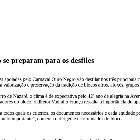
 se preparam para os desfiles
des apoiadas pelo Carnaval Ouro Negro vão desfilar nos três principais c
 a valorização e preservação da tradição de blocos afros, afoxés, grupos
irro de Nazaré, o clima é de expectativa pelo 42º ano de alegria na A
dores do bloco, o diretor Vadinho França ressalta a importância do a
a todos quais os critérios, os documentos necessários e cada entidade
, é muito importante”, comenta o dirigente e cofundador do bloco.