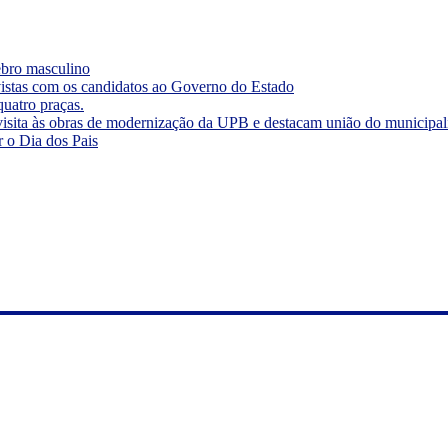
rebro masculino
vistas com os candidatos ao Governo do Estado
quatro praças.
visita às obras de modernização da UPB e destacam união do municipa
r o Dia dos Pais