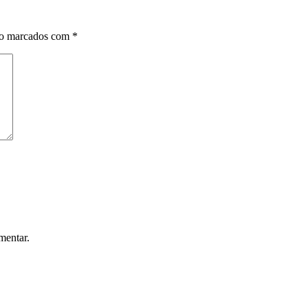
ão marcados com
*
mentar.