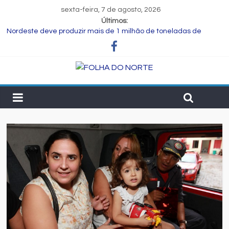
sexta-feira, 7 de agosto, 2026
Últimos:
Nordeste deve produzir mais de 1 milhão de toneladas de
algodão pela primeira vez, aponta Etene
Novas regras para notas fiscais entram em vigor; entenda o que
muda para as empresas
Programa Speak Up reúne estudantes da rede municipal em
oficina pedagógica
Estudante de Salvador é selecionada para intercâmbio em
tecnologia na China
FIEB lança Comitê das Cadeias Química e Petroquímica com o
objetivo de fortalecer o setor na Bahia