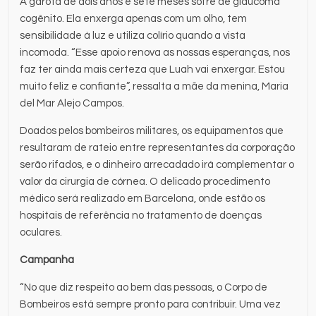
A garota de dois anos e sete meses sofre de glaucoma
cogênito. Ela enxerga apenas com um olho, tem
sensibilidade à luz e utiliza colírio quando a vista
incomoda. “Esse apoio renova as nossas esperanças, nos
faz ter ainda mais certeza que Luah vai enxergar. Estou
muito feliz e confiante”, ressalta a mãe da menina, Maria
del Mar Alejo Campos.
Doados pelos bombeiros militares, os equipamentos que
resultaram de rateio entre representantes da corporação
serão rifados, e o dinheiro arrecadado irá complementar o
valor da cirurgia de córnea. O delicado procedimento
médico será realizado em Barcelona, onde estão os
hospitais de referência no tratamento de doenças
oculares.
Campanha
“No que diz respeito ao bem das pessoas, o Corpo de
Bombeiros está sempre pronto para contribuir. Uma vez