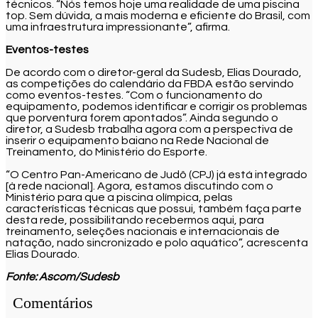
técnicos. “Nós temos hoje uma realidade de uma piscina
top. Sem dúvida, a mais moderna e eficiente do Brasil, com
uma infraestrutura impressionante”, afirma.
Eventos-testes
De acordo com o diretor-geral da Sudesb, Elias Dourado,
as competições do calendário da FBDA estão servindo
como eventos-testes. “Com o funcionamento do
equipamento, podemos identificar e corrigir os problemas
que porventura forem apontados”. Ainda segundo o
diretor, a Sudesb trabalha agora com a perspectiva de
inserir o equipamento baiano na Rede Nacional de
Treinamento, do Ministério do Esporte.
“O Centro Pan-Americano de Judô (CPJ) já está integrado
[à rede nacional]. Agora, estamos discutindo com o
Ministério para que a piscina olímpica, pelas
características técnicas que possui, também faça parte
desta rede, possibilitando recebermos aqui, para
treinamento, seleções nacionais e internacionais de
natação, nado sincronizado e polo aquático”, acrescenta
Elias Dourado.
Fonte: Ascom/Sudesb
Comentários