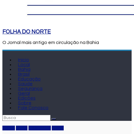
FOLHA DO NORTE
O Jornal mais antigo em circulação na Bahia
Início
Local
Bahia
Brasil
Educação
Saúde
Segurança
Geral
Edições
Sobre
Fale Conosco
Bahia
Brasil
Destaque
Geral