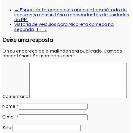
←
Especialistas japoneses apresentam método de
segurança comunitária a comandantes de unidades
da PM
Vistoria de veículos para Micareta começa na
segunda, 11
→
Deixe uma resposta
O seu endereço de e-mail não será publicado.
Campos
obrigatórios são marcados com
*
Comentário
Nome
*
E-mail
*
Site