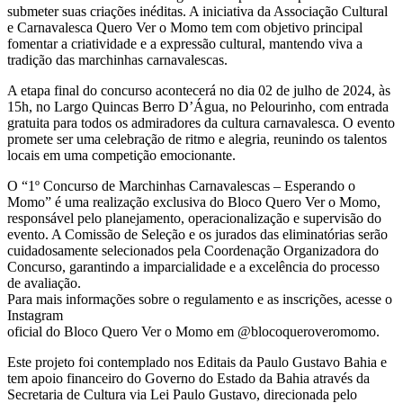
submeter suas criações inéditas. A iniciativa da Associação Cultural
e Carnavalesca Quero Ver o Momo tem com objetivo principal
fomentar a criatividade e a expressão cultural, mantendo viva a
tradição das marchinhas carnavalescas.
A etapa final do concurso acontecerá no dia 02 de julho de 2024, às
15h, no Largo Quincas Berro D’Água, no Pelourinho, com entrada
gratuita para todos os admiradores da cultura carnavalesca. O evento
promete ser uma celebração de ritmo e alegria, reunindo os talentos
locais em uma competição emocionante.
O “1º Concurso de Marchinhas Carnavalescas – Esperando o
Momo” é uma realização exclusiva do Bloco Quero Ver o Momo,
responsável pelo planejamento, operacionalização e supervisão do
evento. A Comissão de Seleção e os jurados das eliminatórias serão
cuidadosamente selecionados pela Coordenação Organizadora do
Concurso, garantindo a imparcialidade e a excelência do processo
de avaliação.
Para mais informações sobre o regulamento e as inscrições, acesse o
Instagram
oficial do Bloco Quero Ver o Momo em @blocoqueroveromomo.
Este projeto foi contemplado nos Editais da Paulo Gustavo Bahia e
tem apoio financeiro do Governo do Estado da Bahia através da
Secretaria de Cultura via Lei Paulo Gustavo, direcionada pelo