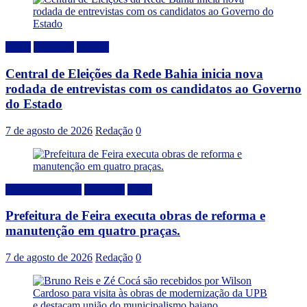
Bahia
Destaque
Politica
Central de Eleições da Rede Bahia inicia nova
rodada de entrevistas com os candidatos ao Governo
do Estado
7 de agosto de 2026
Redação
0
Desenvolvimento
Destaque
Local
Prefeitura de Feira executa obras de reforma e
manutenção em quatro praças.
7 de agosto de 2026
Redação
0