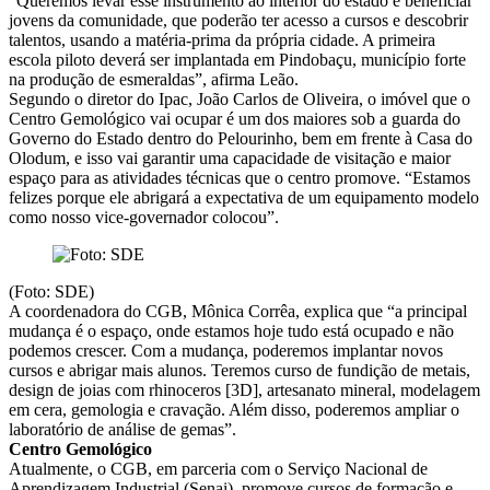
“Queremos levar esse instrumento ao interior do estado e beneficiar
jovens da comunidade, que poderão ter acesso a cursos e descobrir
talentos, usando a matéria-prima da própria cidade. A primeira
escola piloto deverá ser implantada em Pindobaçu, município forte
na produção de esmeraldas”, afirma Leão.
Segundo o diretor do Ipac, João Carlos de Oliveira, o imóvel que o
Centro Gemológico vai ocupar é um dos maiores sob a guarda do
Governo do Estado dentro do Pelourinho, bem em frente à Casa do
Olodum, e isso vai garantir uma capacidade de visitação e maior
espaço para as atividades técnicas que o centro promove. “Estamos
felizes porque ele abrigará a expectativa de um equipamento modelo
como nosso vice-governador colocou”.
(Foto: SDE)
A coordenadora do CGB, Mônica Corrêa, explica que “a principal
mudança é o espaço, onde estamos hoje tudo está ocupado e não
podemos crescer. Com a mudança, poderemos implantar novos
cursos e abrigar mais alunos. Teremos curso de fundição de metais,
design de joias com rhinoceros [3D], artesanato mineral, modelagem
em cera, gemologia e cravação. Além disso, poderemos ampliar o
laboratório de análise de gemas”.
Centro Gemológico
Atualmente, o CGB, em parceria com o Serviço Nacional de
Aprendizagem Industrial (Senai), promove cursos de formação e