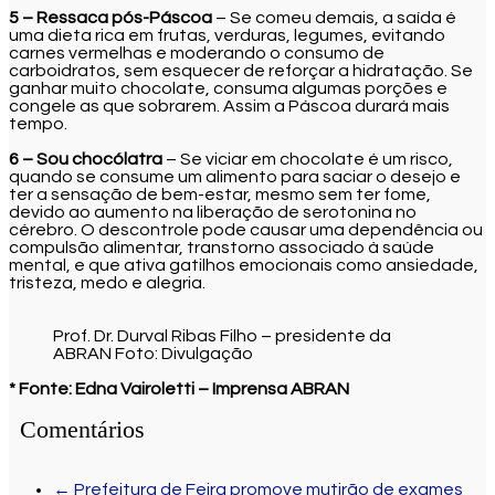
5 – Ressaca pós-Páscoa
– Se comeu demais, a saída é
uma dieta rica em frutas, verduras, legumes, evitando
carnes vermelhas e moderando o consumo de
carboidratos, sem esquecer de reforçar a hidratação. Se
ganhar muito chocolate, consuma algumas porções e
congele as que sobrarem. Assim a Páscoa durará mais
tempo.
6 – Sou chocólatra
– Se viciar em chocolate é um risco,
quando se consume um alimento para saciar o desejo e
ter a sensação de bem-estar, mesmo sem ter fome,
devido ao aumento na liberação de serotonina no
cérebro. O descontrole pode causar uma dependência ou
compulsão alimentar, transtorno associado à saúde
mental, e que ativa gatilhos emocionais como ansiedade,
tristeza, medo e alegria.
Prof. Dr. Durval Ribas Filho – presidente da
ABRAN Foto: Divulgação
* Fonte: Edna Vairoletti – Imprensa
ABRAN
Comentários
←
Prefeitura de Feira promove mutirão de exames