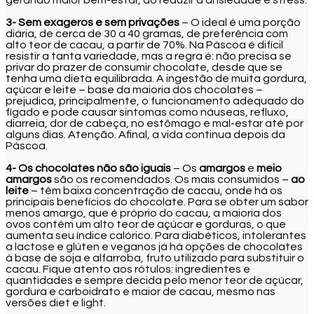
3- Sem exageros e sem privações
– O ideal é uma porção
diária, de cerca de 30 a 40 gramas, de preferência com
alto teor de cacau, a partir de 70%. Na Páscoa é difícil
resistir a tanta variedade, mas a regra é: não precisa se
privar do prazer de consumir chocolate, desde que se
tenha uma dieta equilibrada. A ingestão de muita gordura,
açúcar e leite – base da maioria dos chocolates –
prejudica, principalmente, o funcionamento adequado do
fígado e pode causar sintomas como náuseas, refluxo,
diarreia, dor de cabeça, no estômago e mal-estar até por
alguns dias. Atenção. Afinal, a vida continua depois da
Páscoa.
4- Os chocolates não são iguais
– Os
amargos
e
meio
amargos
são os recomendados. Os mais consumidos –
ao
leite
– têm baixa concentração de cacau, onde há os
principais benefícios do chocolate. Para se obter um sabor
menos amargo, que é próprio do cacau, a maioria dos
ovos contém um alto teor de açúcar e gorduras, o que
aumenta seu índice calórico. Para diabéticos, intolerantes
a lactose e glúten e veganos já há opções de chocolates
à base de soja e alfarroba, fruto utilizado para substituir o
cacau. Fique atento aos rótulos: ingredientes e
quantidades e sempre decida pelo menor teor de açúcar,
gordura e carboidrato e maior de cacau, mesmo nas
versões diet e light.