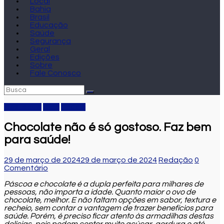
Local
Bahia
Brasil
Educação
Saúde
Segurança
Geral
Edições
Sobre
Fale Conosco
Destaque
Dica
Saúde
Chocolate não é só gostoso. Faz bem
para saúde!
29 de março de 2024
29 de março de 2024
Redação
0
Comentário
Páscoa e chocolate é a dupla perfeita para milhares de
pessoas, não importa a idade. Quanto maior o ovo de
chocolate, melhor. E não faltam opções em sabor, textura e
recheio, sem contar a vantagem de trazer benefícios para
saúde. Porém, é preciso ficar atento às armadilhas destas
delícias, pois podem conter muito açúcar, gordura e até