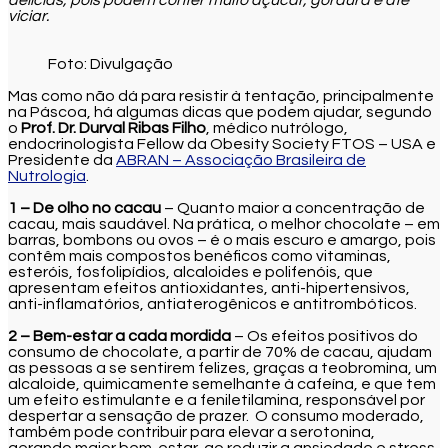
viciar.
Foto: Divulgação
Mas como não dá para resistir à tentação, principalmente
na Páscoa, há algumas dicas que podem ajudar, segundo
o
Prof.
Dr. Durval Ribas Filho
, médico nutrólogo,
endocrinologista Fellow da Obesity Society FTOS – USA e
Presidente da
ABRAN – Associação Brasileira de
Nutrologia
.
1 – De olho no cacau
– Quanto maior a concentração de
cacau, mais saudável. Na prática, o melhor chocolate – em
barras, bombons ou ovos – é o mais escuro e amargo, pois
contêm mais compostos benéficos como vitaminas,
esteróis, fosfolipídios, alcaloides e polifenóis, que
apresentam efeitos antioxidantes, anti-hipertensivos,
anti-inflamatórios, antiaterogênicos e antitrombóticos.
2 – Bem-estar a cada mordida
– Os efeitos positivos do
consumo de chocolate, a partir de 70% de cacau, ajudam
as pessoas a se sentirem felizes, graças a teobromina, um
alcaloide, quimicamente semelhante à cafeína, e que tem
um efeito estimulante e a feniletilamina, responsável por
despertar a sensação de prazer. O consumo moderado,
também pode contribuir para elevar a serotonina,
gerando maior bem-estar, ao reduzir a ansiedade e stress.