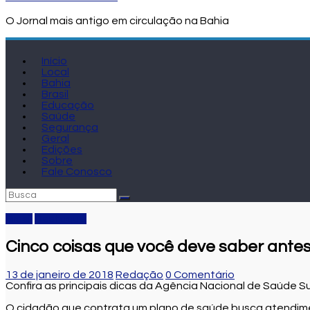
O Jornal mais antigo em circulação na Bahia
Início
Local
Bahia
Brasil
Educação
Saúde
Segurança
Geral
Edições
Sobre
Fale Conosco
Brasil
Destaque
Cinco coisas que você deve saber ante
13 de janeiro de 2018
Redação
0 Comentário
Confira as principais dicas da Agência Nacional de Saúde S
O cidadão que contrata um plano de saúde busca atendimen