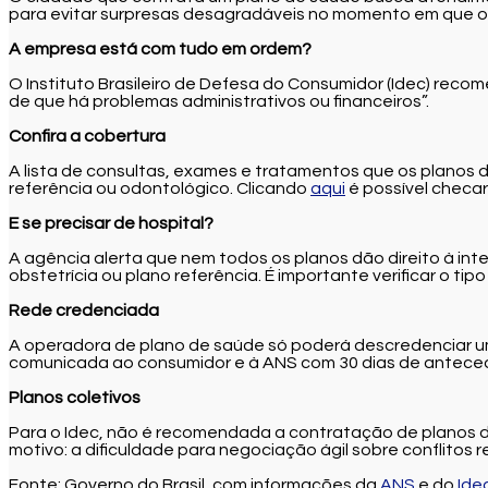
para evitar surpresas desagradáveis no momento em que o 
A empresa está com tudo em ordem?
O Instituto Brasileiro de Defesa do Consumidor (Idec) recome
de que há problemas administrativos ou financeiros”.
Confira a cobertura
A lista de consultas, exames e tratamentos que os planos d
referência ou odontológico. Clicando
aqui
é possível checa
E se precisar de hospital?
A agência alerta que nem todos os planos dão direito à inte
obstetrícia ou plano referência. É importante verificar o tip
Rede credenciada
A operadora de plano de saúde só poderá descredenciar um 
comunicada ao consumidor e à ANS com 30 dias de antecedênc
Planos coletivos
Para o Idec, não é recomendada a contratação de planos d
motivo: a dificuldade para negociação ágil sobre conflitos
Fonte: Governo do Brasil, com informações da
ANS
e do
Ide