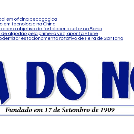
al em oficina pedagógica
o em tecnologia na China
 com o objetivo de fortalecer o setor na Bahia
 de algodão pela primeira vez, aponta Etene
modernizar estacionamento rotativo de Feira de Santana