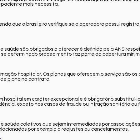
paciente mais necessita.
nda que o brasileiro verifique se a operadora possui registro
e saúde são obrigados a oferecer é definida pela ANS respeit
r se determinado procedimento faz parte da cobertura mínima
rnação hospitalar. Os planos que oferecem o serviço são os d
o de plano no contrato.
hospital em caráter excepcional e é obrigatório substituí-l
ia, exceto nos casos de fraude ou infração sanitária ou fis
e saúde coletivos que sejam intermediados por associações 
 relacionados por exemplo a reajustes ou cancelamentos.
c