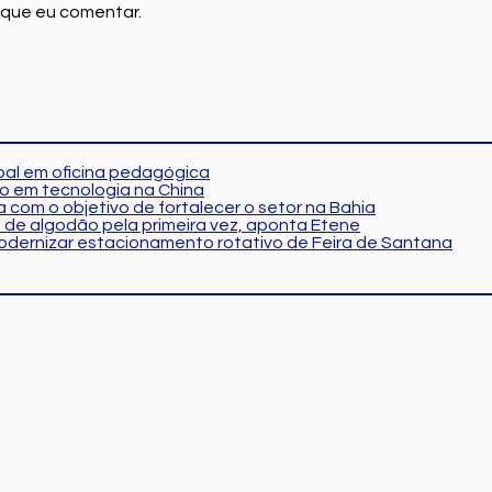
 que eu comentar.
al em oficina pedagógica
o em tecnologia na China
 com o objetivo de fortalecer o setor na Bahia
 de algodão pela primeira vez, aponta Etene
modernizar estacionamento rotativo de Feira de Santana