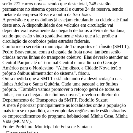
serão 272 carros novos, sendo que deste total, 248 estarão
permanente no sistema operacional e outros 24 da reserva, sendo
metade da empresa Rosa e a outra da São João.
A previsão é que os ônibus já estejam circulando na cidade até final
deste ano. A disponibilidade dos veículos em circulação vai
depender exclusivamente da chegada de todos a Feira de Santana,
sendo que estão vindo gradativamente visto que a lei proíbe a
circulação de comboios pelas estradas federais.
Conforme o secretário municipal de Transportes e Trânsito (SMTT),
Pedro Boaventura, com a chegada da frota nova, também serão
criadas novas linhas do transporte coletivo. Elas deverão atender ao
Central Parque até o Terminal Central e uma linha do George
Américo para o Nordestino. “Além disso, a Cidade Nova terá o
próprio ônibus alimentador do sistema”, frisou.
Outra medida que a SMTT está adotando é a desvinculação das
linhas Adelba e Santa Quitéria. Cada uma passará a ter ônibus
próprio. “Também vamos promover o reforço geral de todas as
linhas, com a chegada dos ônibus novos”, revelou o diretor do
Departamento de Transportes da SMTT, Rodolfo Suzart.
A meta é priorizar principalmente as localidades onde a população
mais tem se expandido, a exemplo das regiões onde estão situados
os empreendimentos do programa habitacional Minha Casa, Minha
Vida (MCMV).
Fonte: Prefeitura Municipal de Feira de Santana.