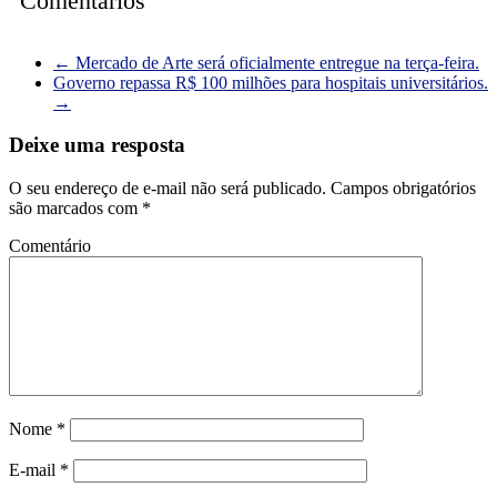
Comentários
←
Mercado de Arte será oficialmente entregue na terça-feira.
Governo repassa R$ 100 milhões para hospitais universitários.
→
Deixe uma resposta
O seu endereço de e-mail não será publicado.
Campos obrigatórios
são marcados com
*
Comentário
Nome
*
E-mail
*