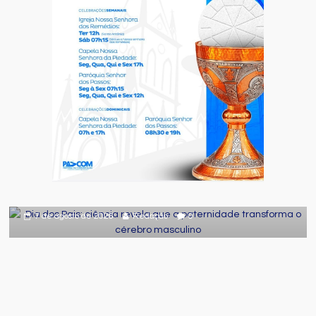
Comportamento
Curiosidades
Destaque
Dia dos Pais: ciência revela que a
paternidade transforma o cérebro
masculino
7 de agosto de 2026
Redação
0