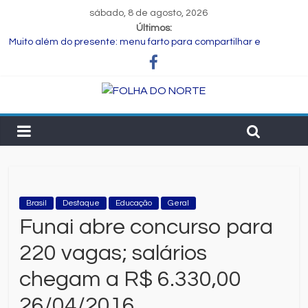
sábado, 8 de agosto, 2026
Últimos:
Muito além do presente: menu farto para compartilhar e
celebrar o Dia dos Pais
Dia dos Pais: ciência revela que a paternidade transforma o
cérebro masculino
Central de Eleições da Rede Bahia inicia nova rodada de
entrevistas com os candidatos ao Governo do Estado
Prefeitura de Feira executa obras de reforma e manutenção
em quatro praças.
Bruno Reis e Zé Cocá são recebidos por Wilson Cardoso para
visita às obras de modernização da UPB e destacam união do
municipalismo baiano
Brasil
Destaque
Educação
Geral
Funai abre concurso para
220 vagas; salários
chegam a R$ 6.330,00
26/04/2016