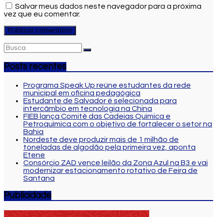
Salvar meus dados neste navegador para a próxima
vez que eu comentar.
Posts recentes
Programa Speak Up reúne estudantes da rede
municipal em oficina pedagógica
Estudante de Salvador é selecionada para
intercâmbio em tecnologia na China
FIEB lança Comitê das Cadeias Química e
Petroquímica com o objetivo de fortalecer o setor na
Bahia
Nordeste deve produzir mais de 1 milhão de
toneladas de algodão pela primeira vez, aponta
Etene
Consórcio ZAD vence leilão da Zona Azul na B3 e vai
modernizar estacionamento rotativo de Feira de
Santana
Publicidade