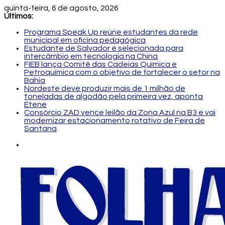
quinta-feira, 6 de agosto, 2026
Últimos:
Programa Speak Up reúne estudantes da rede
municipal em oficina pedagógica
Estudante de Salvador é selecionada para
intercâmbio em tecnologia na China
FIEB lança Comitê das Cadeias Química e
Petroquímica com o objetivo de fortalecer o setor na
Bahia
Nordeste deve produzir mais de 1 milhão de
toneladas de algodão pela primeira vez, aponta
Etene
Consórcio ZAD vence leilão da Zona Azul na B3 e vai
modernizar estacionamento rotativo de Feira de
Santana