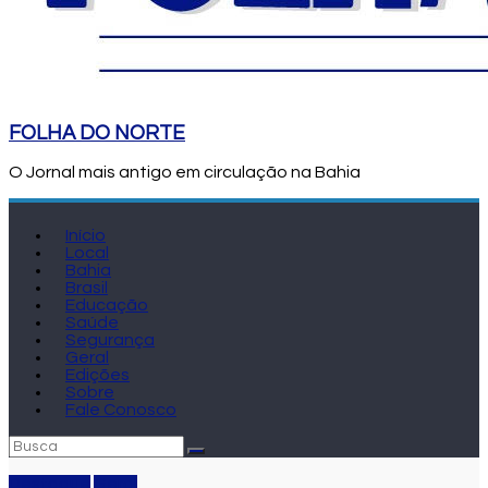
FOLHA DO NORTE
O Jornal mais antigo em circulação na Bahia
Início
Local
Bahia
Brasil
Educação
Saúde
Segurança
Geral
Edições
Sobre
Fale Conosco
Destaque
Geral