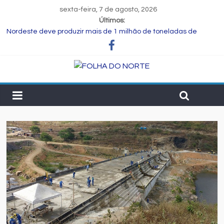
sexta-feira, 7 de agosto, 2026
Últimos:
Nordeste deve produzir mais de 1 milhão de toneladas de
algodão pela primeira vez, aponta Etene
Novas regras para notas fiscais entram em vigor; entenda o que
muda para as empresas
Programa Speak Up reúne estudantes da rede municipal em
oficina pedagógica
Estudante de Salvador é selecionada para intercâmbio em
tecnologia na China
FIEB lança Comitê das Cadeias Química e Petroquímica com o
objetivo de fortalecer o setor na Bahia