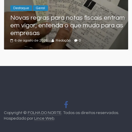
s para notas fiscais entram
ntenda o que muda para as
6
Redação
0
Copyright ©
FOLHA DO NORTE
. Todos os direitos reservados.
Hospedado por
Lince Web
.