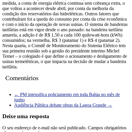
medida, a conta de energia elétrica continua sem cobrança extra, o
que voltou a acontecer desde abril, por conta da melhoria da
condição dos reservatórios das hidrelétricas. Outros fatores que
contribuíram foi a queda do consumo por conta da crise econômica
e com o início da operação de novas usinas. O sistema de bandeiras
tarifárias está em vigor desde o ano passado: na bandeira tarifária
amarela, a adição é de R$ 1,50 a cada 100 quilowatt-hora (kWh)
consumidos; na vermelha, R$ 3 (patamar 1) e R$ 4 (patamar 2).
Nesta quarta, o Comitê de Monitoramento do Sistema Elétrico tem
sua primeira reunião sob a gestão do presidente interino Michel
Temer – o colegiado é que define o acionamento e desligamento de
usinas termelétricas, o que impacta na decisão de mudar a bandeira
tarifária.
Comentários
←
PM intensifica policiamento em toda Bahia no mês de
junho
Audiência Pública debate obras da Lagoa Grande
→
Deixe uma resposta
O seu endereço de e-mail não será publicado.
Campos obrigatórios