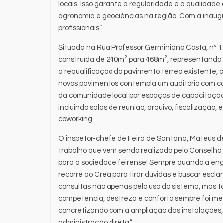
locais. Isso garante a regularidade e a qualidad
agronomia e geociências na região. Com a inaugur
profissionais”.
Situada na Rua Professor Germiniano Costa, nº 1
construída de 240m² para 468m², representand
a requalificação do pavimento térreo existente, 
novos pavimentos contempla um auditório com c
da comunidade local por espaços de capacitação
incluindo salas de reunião, arquivo, fiscalização
coworking.
O inspetor-chefe de Feira de Santana, Mateus de 
trabalho que vem sendo realizado pelo Conselho 
para a sociedade feirense! Sempre quando a eng
recorre ao Crea para tirar dúvidas e buscar escl
consultas não apenas pelo uso do sistema, mas 
competência, destreza e conforto sempre foi me
concretizando com a ampliação das instalações,
administração direta.”