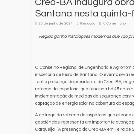
Crea-BA inaugura obra
Santana nesta quinta-fe
26 de junho de 2024
Redação
0 Comentário
Região ganha instalações modernas que vão prop
O Conselho Regional de Engenharia e Agronomia 
inspetoria de Feira de Santana. O evento será re
terá a presença do presidente do Crea-BA, engen
reforma da inspetoria, que funciona há 45 anos n
implementação de medidas de segurança contra 
captação de energia solar na cobertura do espa
A entrega da reforma da inspetoria que atende a
geociências, representa um importante avanço p
Carqueija: “A presença do Crea-BA em Feira de S