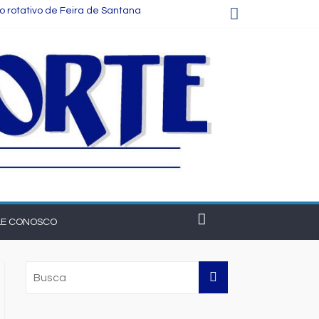
o rotativo de Feira de Santana
a
ecer o setor na Bahia
a vez, aponta Etene
LE CONOSCO