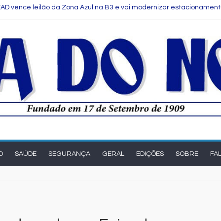
AD vence leilão da Zona Azul na B3 e vai modernizar estacionament
peak Up reúne estudantes da rede municipal em oficina pedagógic
de Salvador é selecionada para intercâmbio em tecnologia na China
Comitê das Cadeias Química e Petroquímica com o objetivo de fortal
ve produzir mais de 1 milhão de toneladas de algodão pela primeir
O
SAÚDE
SEGURANÇA
GERAL
EDIÇÕES
SOBRE
FA