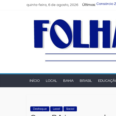
quinta-feira, 6 de agosto, 2026
Últimos:
Consórcio Z
Programa S
Estudante 
FIEB lança 
Nordeste de
INÍCIO
LOCAL
BAHIA
BRASIL
EDUCAÇÃ
Destaque
Local
Social