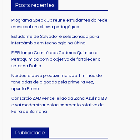
Posts recentes
Programa Speak Up reúne estudantes da rede
municipal em oficina pedagógica
Estudante de Salvador é selecionada para
intercâmbio em tecnologia na China
FIEB lança Comitê das Cadeias Química e
Petroquímica com o objetivo de fortalecer o
setor na Bahia
Nordeste deve produzir mais de 1 milhão de
toneladas de algodão pela primeira vez,
aponta Etene
Consórcio ZAD vence leilão da Zona Azul na B3
e vai modernizar estacionamento rotativo de
Feira de Santana
Publicidade