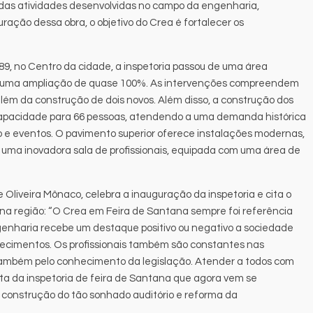
e das atividades desenvolvidas no campo da engenharia,
ação dessa obra, o objetivo do Crea é fortalecer os
89, no Centro da cidade, a inspetoria passou de uma área
o uma ampliação de quase 100%. As intervenções compreendem
além da construção de dois novos. Além disso, a construção dos
apacidade para 66 pessoas, atendendo a uma demanda histórica
 e eventos. O pavimento superior oferece instalações modernas,
, e uma inovadora sala de profissionais, equipada com uma área de
Oliveira Mônaco, celebra a inauguração da inspetoria e cita o
na região: “O Crea em Feira de Santana sempre foi referência
enharia recebe um destaque positivo ou negativo a sociedade
arecimentos. Os profissionais também são constantes nas
também pelo conhecimento da legislação. Atender a todos com
ta da inspetoria de feira de Santana que agora vem se
 construção do tão sonhado auditório e reforma da