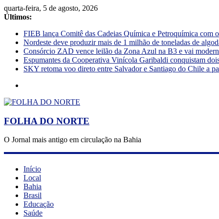
quarta-feira, 5 de agosto, 2026
Últimos:
FIEB lança Comitê das Cadeias Química e Petroquímica com o o
Nordeste deve produzir mais de 1 milhão de toneladas de algod
Consórcio ZAD vence leilão da Zona Azul na B3 e vai moderniz
Espumantes da Cooperativa Vinícola Garibaldi conquistam doi
SKY retoma voo direto entre Salvador e Santiago do Chile a pa
FOLHA DO NORTE
O Jornal mais antigo em circulação na Bahia
Início
Local
Bahia
Brasil
Educação
Saúde