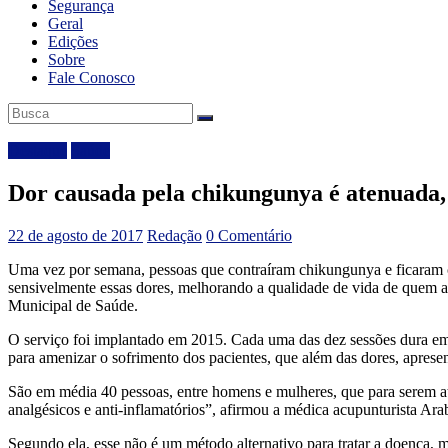
Segurança
Geral
Edições
Sobre
Fale Conosco
Destaque
Saúde
Dor causada pela chikungunya é atenuada,
22 de agosto de 2017
Redação
0 Comentário
Uma vez por semana, pessoas que contraíram chikungunya e ficaram c
sensivelmente essas dores, melhorando a qualidade de vida de quem ain
Municipal de Saúde.
O serviço foi implantado em 2015. Cada uma das dez sessões dura em 
para amenizar o sofrimento dos pacientes, que além das dores, aprese
São em média 40 pessoas, entre homens e mulheres, que para serem a
analgésicos e anti-inflamatórios”, afirmou a médica acupunturista Ara
Segundo ela, esse não é um método alternativo para tratar a doença, 