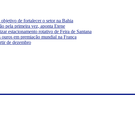
bjetivo de fortalecer o setor na Bahia
ão pela primeira vez, aponta Etene
ar estacionamento rotativo de Feira de Santana
s ouros em premiação mundial na França
rtir de dezembro