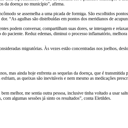
os da doença no município”, afirma.
incômodo se assemelha a uma picada de formiga. São escolhidos pontos, 
 dor. “As agulhas são distribuídas em pontos dos meridianos de acupunt
entes podem conversar, compartilham suas dores, se interagem e relax
o do paciente. Reduz edemas, diminui o processo inflamatório, melhora
nsideradas migratórias. Às vezes estão concentradas nos joelhos, desl
os, mas ainda hoje enfrenta as sequelas da doença, que é transmitida p
 esfriam, as queixas são inevitáveis e nem mesmo as medicações prescri
bem melhor, me sentia outra pessoa, inclusive tinha voltado a usar sal
, com algumas sessões já sinto os resultados”, conta Eletildes.