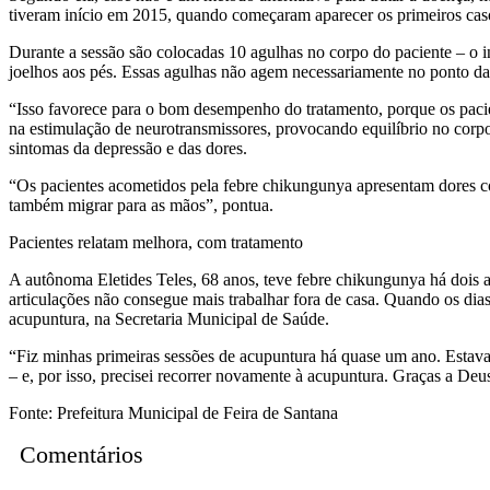
tiveram início em 2015, quando começaram aparecer os primeiros cas
Durante a sessão são colocadas 10 agulhas no corpo do paciente – o 
joelhos aos pés. Essas agulhas não agem necessariamente no ponto da
“Isso favorece para o bom desempenho do tratamento, porque os paci
na estimulação de neurotransmissores, provocando equilíbrio no corp
sintomas da depressão e das dores.
“Os pacientes acometidos pela febre chikungunya apresentam dores co
também migrar para as mãos”, pontua.
Pacientes relatam melhora, com tratamento
A autônoma Eletides Teles, 68 anos, teve febre chikungunya há dois an
articulações não consegue mais trabalhar fora de casa. Quando os dias
acupuntura, na Secretaria Municipal de Saúde.
“Fiz minhas primeiras sessões de acupuntura há quase um ano. Estava 
– e, por isso, precisei recorrer novamente à acupuntura. Graças a Deus
Fonte: Prefeitura Municipal de Feira de Santana
Comentários