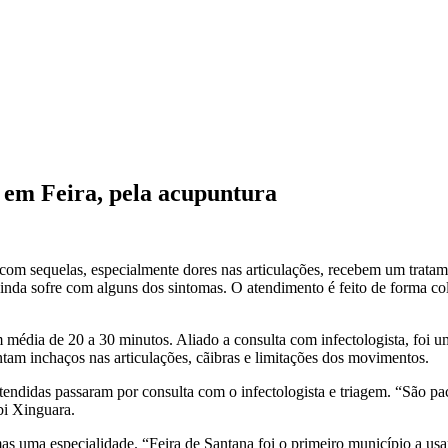
 em Feira, pela acupuntura
om sequelas, especialmente dores nas articulações, recebem um tratam
da sofre com alguns dos sintomas. O atendimento é feito de forma colet
média de 20 a 30 minutos. Aliado a consulta com infectologista, foi u
ntam inchaços nas articulações, cãibras e limitações dos movimentos.
tendidas passaram por consulta com o infectologista e triagem. “São 
bi Xinguara.
mas uma especialidade. “Feira de Santana foi o primeiro município a u