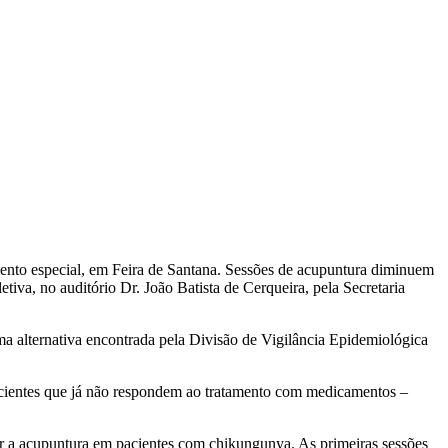
ento especial, em Feira de Santana. Sessões de acupuntura diminuem
iva, no auditório Dr. João Batista de Cerqueira, pela Secretaria
ma alternativa encontrada pela Divisão de Vigilância Epidemiológica
pacientes que já não respondem ao tratamento com medicamentos –
sar a acupuntura em pacientes com chikungunya. As primeiras sessões