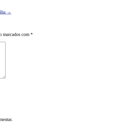
ália
→
ão marcados com
*
mentar.