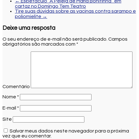
←
Espetáculo “A Peleja de Maria Bonitinha” em
cartaz no Domingo Tem Teatro
Tire suas dúvidas sobre as vacinas contra sarampo e
poliomielite
→
Deixe uma resposta
O seu endereço de e-mail não será publicado.
Campos
obrigatórios são marcados com
*
Comentário
Nome
*
E-mail
*
Site
Salvar meus dados neste navegador para a próxima
vez que eu comentar.