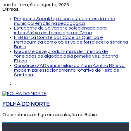
quinta-feira, 6 de agosto, 2026
Últimos:
Programa Speak Up reúne estudantes da rede
municipal em oficina pedagógica
Estudante de Salvador é selecionada para
intercâmbio em tecnologia na China
FIEB lança Comitê das Cadeias Química e
Petroquímica com o objetivo de fortalecer o setor na
Bahia
Nordeste deve produzir mais de 1 milhão de
toneladas de algodão pela primeira vez, aponta
Etene
Consórcio ZAD vence leilão da Zona Azul na B3 e vai
modernizar estacionamento rotativo de Feira de
Santana
FOLHA DO NORTE
O Jornal mais antigo em circulação na Bahia