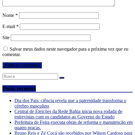
Nome
*
E-mail
*
Site
Salvar meus dados neste navegador para a próxima vez que eu
comentar.
Posts recentes
Dia dos Pais: ciência revela que a paternidade transforma o
cérebro masculino
Central de Eleições da Rede Bahia inicia nova rodada de
entrevistas com os candidatos ao Governo do Estado
Prefeitura de Feira executa obras de reforma e manutenção em
quatro praças.
Bruno Reis e Zé Cocá são recebidos por Wilson Cardoso para