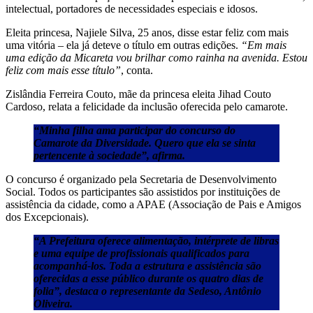
intelectual, portadores de necessidades especiais e idosos.
Eleita princesa, Najiele Silva, 25 anos, disse estar feliz com mais
uma vitória – ela já deteve o título em outras edições.
“Em mais
uma edição da Micareta vou brilhar como rainha na avenida. Estou
feliz com mais esse título”
, conta.
Zislândia Ferreira Couto, mãe da princesa eleita Jihad Couto
Cardoso, relata a felicidade da inclusão oferecida pelo camarote.
“Minha filha ama participar do concurso do
Camarote da Diversidade. Quero que ela se sinta
pertencente à sociedade”, afirma.
O concurso é organizado pela Secretaria de Desenvolvimento
Social. Todos os participantes são assistidos por instituições de
assistência da cidade, como a APAE (Associação de Pais e Amigos
dos Excepcionais).
“A Prefeitura oferece alimentação, intérprete de libras
e uma equipe de profissionais qualificados para
acompanhá-los. Toda a estrutura e assistência são
oferecidas a esse público durante os quatro dias de
folia”, destaca o representante da Sedeso, Antônio
Oliveira.