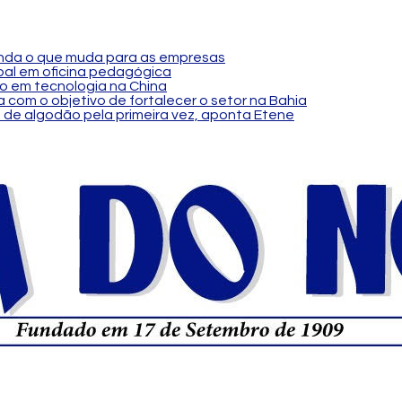
tenda o que muda para as empresas
al em oficina pedagógica
o em tecnologia na China
 com o objetivo de fortalecer o setor na Bahia
 de algodão pela primeira vez, aponta Etene