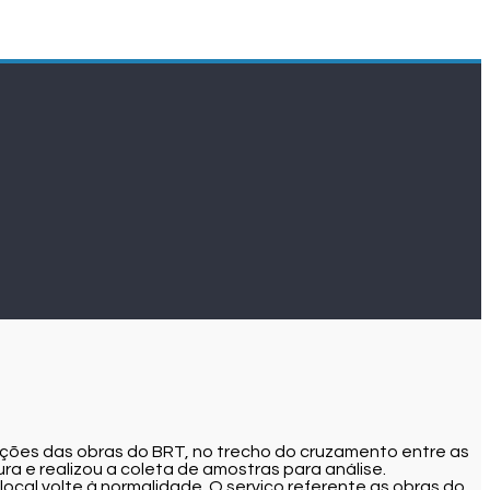
ções das obras do BRT, no trecho do cruzamento entre as
a e realizou a coleta de amostras para análise.
cal volte à normalidade. O serviço referente as obras do