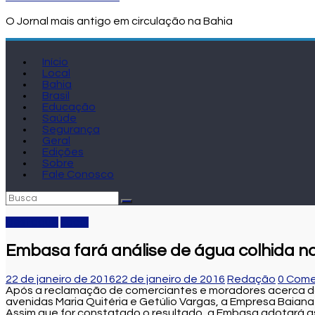
O Jornal mais antigo em circulação na Bahia
Início
Local
Bahia
Brasil
Educação
Saúde
Segurança
Geral
Edições
Sobre
Fale Conosco
Destaque
Local
Embasa fará análise de água colhida n
22 de janeiro de 2016
22 de janeiro de 2016
Redação
0 Come
Após a reclamação de comerciantes e moradores acerca do
avenidas Maria Quitéria e Getúlio Vargas, a Empresa Baiana
Assim que for constatado o resultado, a Embasa adotará as