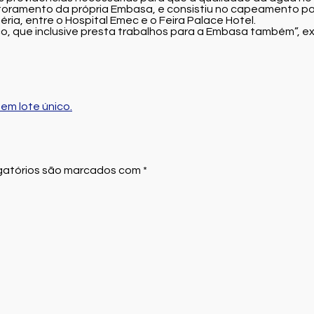
itoramento da própria Embasa, e consistiu no capeamento pa
éria, entre o Hospital Emec e o Feira Palace Hotel.
ço, que inclusive presta trabalhos para a Embasa também”, e
em lote único.
atórios são marcados com
*