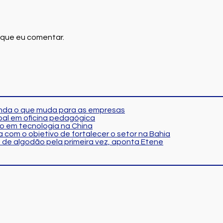
 que eu comentar.
tenda o que muda para as empresas
al em oficina pedagógica
o em tecnologia na China
 com o objetivo de fortalecer o setor na Bahia
 de algodão pela primeira vez, aponta Etene