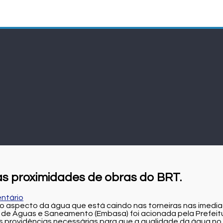
as proximidades de obras do BRT.
ntário
 aspecto da água que está caindo nas torneiras nas imedia
 de Águas e Saneamento (Embasa) foi acionada pela Prefeitur
 providências necessárias para que a qualidade da água no lo