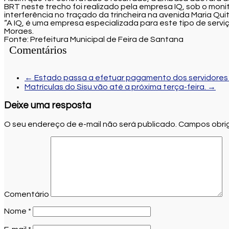
BRT neste trecho foi realizado pela empresa IQ, sob o mon
interferência no traçado da trincheira na avenida Maria Quit
“A IQ, é uma empresa especializada para este tipo de servi
Moraes.
Fonte: Prefeitura Municipal de Feira de Santana
Comentários
←
Estado passa a efetuar pagamento dos servidores 
Matrículas do Sisu vão até a próxima terça-feira.
→
Deixe uma resposta
O seu endereço de e-mail não será publicado.
Campos obrig
Comentário
Nome
*