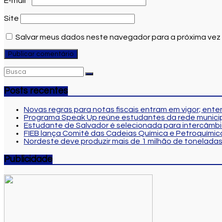
E-mail
*
Site
Salvar meus dados neste navegador para a próxima vez
Posts recentes
Novas regras para notas fiscais entram em vigor; en
Programa Speak Up reúne estudantes da rede municip
Estudante de Salvador é selecionada para intercâmbi
FIEB lança Comitê das Cadeias Química e Petroquímica
Nordeste deve produzir mais de 1 milhão de toneladas
Publicidade