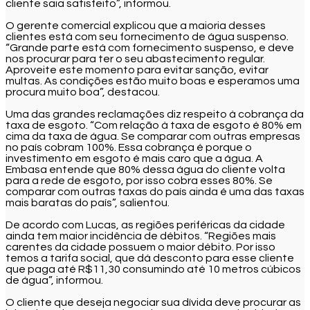
cliente saia satisfeito”, informou.
O gerente comercial explicou que a maioria desses
clientes está com seu fornecimento de água suspenso.
“Grande parte está com fornecimento suspenso, e deve
nos procurar para ter o seu abastecimento regular.
Aproveite este momento para evitar sanção, evitar
multas. As condições estão muito boas e esperamos uma
procura muito boa”, destacou.
Uma das grandes reclamações diz respeito à cobrança da
taxa de esgoto. “Com relação à taxa de esgoto é 80% em
cima da taxa de água. Se comparar com outras empresas
no país cobram 100%. Essa cobrança é porque o
investimento em esgoto é mais caro que a água. A
Embasa entende que 80% dessa água do cliente volta
para a rede de esgoto, por isso cobra esses 80%. Se
comparar com outras taxas do país ainda é uma das taxas
mais baratas do país”, salientou.
De acordo com Lucas, as regiões periféricas da cidade
ainda tem maior incidência de débitos. “Regiões mais
carentes da cidade possuem o maior débito. Por isso
temos a tarifa social, que dá desconto para esse cliente
que paga até R$11,30 consumindo até 10 metros cúbicos
de água”, informou.
O cliente que deseja negociar sua dívida deve procurar as