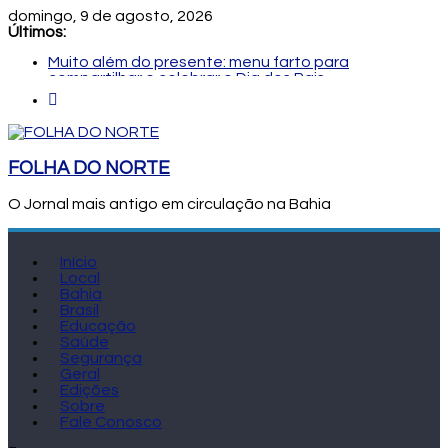
domingo, 9 de agosto, 2026
Últimos:
Muito além do presente: menu farto para
compartilhar e celebrar o Dia dos Pais
Dia dos Pais: ciência revela que a paternidade
transforma o cérebro masculino
Central de Eleições da Rede Bahia inicia nova rodada
de entrevistas com os candidatos ao Governo do
Estado
FOLHA DO NORTE
Prefeitura de Feira executa obras de reforma e
manutenção em quatro praças.
O Jornal mais antigo em circulação na Bahia
Bruno Reis e Zé Cocá são recebidos por Wilson
Cardoso para visita às obras de modernização da
UPB e destacam união do municipalismo baiano
Início
Local
Bahia
Brasil
Educação
Saúde
Segurança
Geral
Edições
Sobre
Fale Conosco