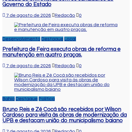
Governo do Estado
7 de agosto de 2026
Redação
0
Desenvolvimento
Destaque
Local
Prefeitura de Feira executa obras de reforma e
manutenção em quatro praças.
7 de agosto de 2026
Redação
0
Bahia
Destaque
Politica
Bruno Reis e Zé Cocá são recebidos por Wilson
Cardoso para visita às obras de modernização da
UPB e destacam união do municipalismo baiano
7 de agosto de 2026
Redação
0