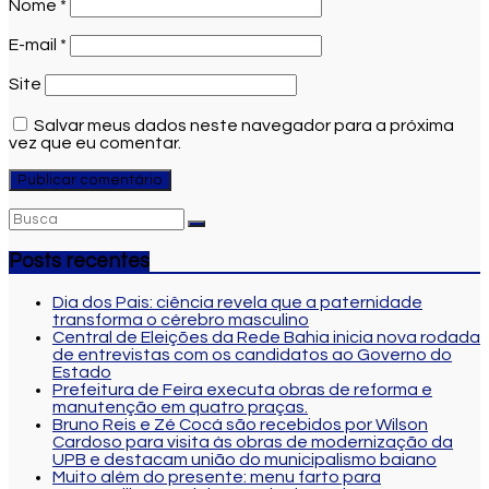
Nome
*
E-mail
*
Site
Salvar meus dados neste navegador para a próxima
vez que eu comentar.
Posts recentes
Dia dos Pais: ciência revela que a paternidade
transforma o cérebro masculino
Central de Eleições da Rede Bahia inicia nova rodada
de entrevistas com os candidatos ao Governo do
Estado
Prefeitura de Feira executa obras de reforma e
manutenção em quatro praças.
Bruno Reis e Zé Cocá são recebidos por Wilson
Cardoso para visita às obras de modernização da
UPB e destacam união do municipalismo baiano
Muito além do presente: menu farto para