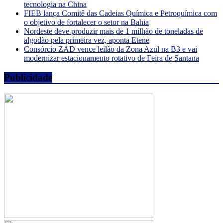
tecnologia na China
FIEB lança Comitê das Cadeias Química e Petroquímica com
o objetivo de fortalecer o setor na Bahia
Nordeste deve produzir mais de 1 milhão de toneladas de
algodão pela primeira vez, aponta Etene
Consórcio ZAD vence leilão da Zona Azul na B3 e vai
modernizar estacionamento rotativo de Feira de Santana
Publicidade