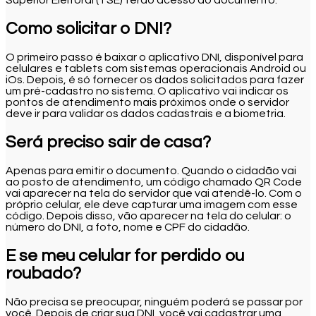
Superior Eleitoral (TSE) terão acesso ao documento.
Como solicitar o DNI?
O primeiro passo é baixar o aplicativo DNI, disponível para
celulares e tablets com sistemas operacionais Android ou
iOs. Depois, é só fornecer os dados solicitados para fazer
um pré-cadastro no sistema. O aplicativo vai indicar os
pontos de atendimento mais próximos onde o servidor
deve ir para validar os dados cadastrais e a biometria.
Será preciso sair de casa?
Apenas para emitir o documento. Quando o cidadão vai
ao posto de atendimento, um código chamado QR Code
vai aparecer na tela do servidor que vai atendê-lo. Com o
próprio celular, ele deve capturar uma imagem com esse
código. Depois disso, vão aparecer na tela do celular: o
número do DNI, a foto, nome e CPF do cidadão.
E se meu celular for perdido ou
roubado?
Não precisa se preocupar, ninguém poderá se passar por
você. Depois de criar sua DNI, você vai cadastrar uma