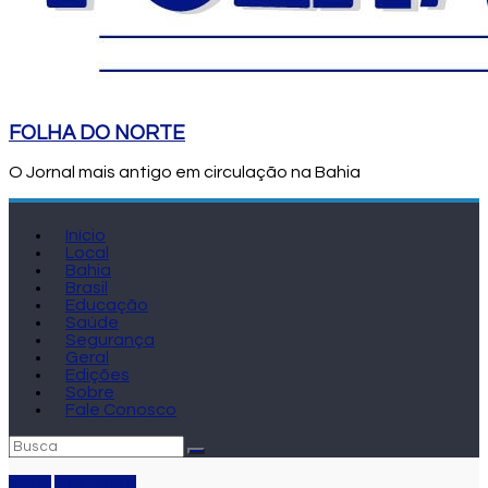
FOLHA DO NORTE
O Jornal mais antigo em circulação na Bahia
Início
Local
Bahia
Brasil
Educação
Saúde
Segurança
Geral
Edições
Sobre
Fale Conosco
Brasil
Destaque