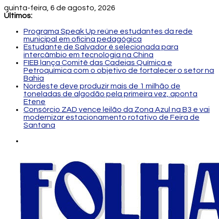
quinta-feira, 6 de agosto, 2026
Últimos:
Programa Speak Up reúne estudantes da rede
municipal em oficina pedagógica
Estudante de Salvador é selecionada para
intercâmbio em tecnologia na China
FIEB lança Comitê das Cadeias Química e
Petroquímica com o objetivo de fortalecer o setor na
Bahia
Nordeste deve produzir mais de 1 milhão de
toneladas de algodão pela primeira vez, aponta
Etene
Consórcio ZAD vence leilão da Zona Azul na B3 e vai
modernizar estacionamento rotativo de Feira de
Santana