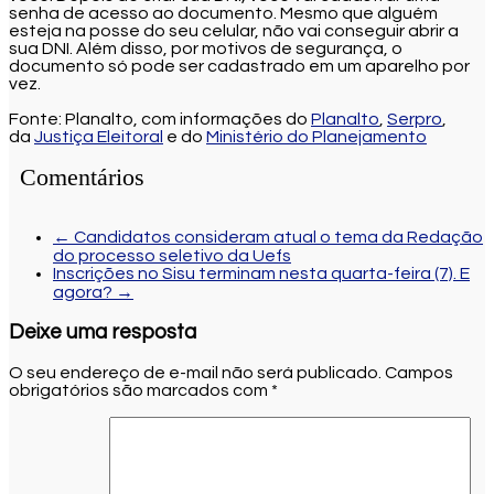
senha de acesso ao documento. Mesmo que alguém
esteja na posse do seu celular, não vai conseguir abrir a
sua DNI. Além disso, por motivos de segurança, o
documento só pode ser cadastrado em um aparelho por
vez.
Fonte: Planalto, com informações do
Planalto
,
Serpro
,
da
Justiça Eleitoral
e do
Ministério do Planejamento
Comentários
←
Candidatos consideram atual o tema da Redação
do processo seletivo da Uefs
Inscrições no Sisu terminam nesta quarta-feira (7). E
agora?
→
Deixe uma resposta
O seu endereço de e-mail não será publicado.
Campos
obrigatórios são marcados com
*