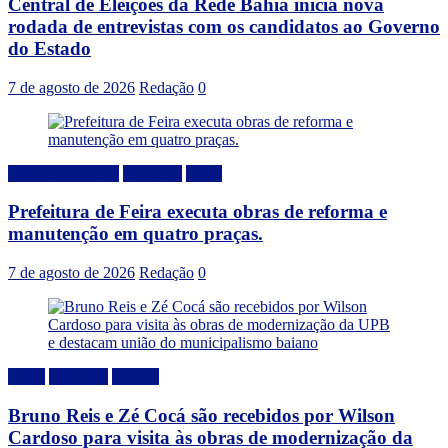
Central de Eleições da Rede Bahia inicia nova
rodada de entrevistas com os candidatos ao Governo
do Estado
7 de agosto de 2026
Redação
0
Desenvolvimento
Destaque
Local
Prefeitura de Feira executa obras de reforma e
manutenção em quatro praças.
7 de agosto de 2026
Redação
0
Bahia
Destaque
Politica
Bruno Reis e Zé Cocá são recebidos por Wilson
Cardoso para visita às obras de modernização da