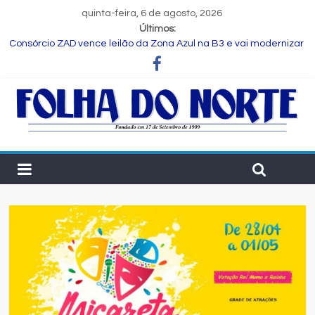
quinta-feira, 6 de agosto, 2026
Últimos:
Consórcio ZAD vence leilão da Zona Azul na B3 e vai modernizar
estacionamento rotativo de Feira de Santana
Programa Speak Up reúne estudantes da rede municipal em
oficina pedagógica
Estudante de Salvador é selecionada para intercâmbio em
tecnologia na China
FIEB lança Comitê das Cadeias Química e Petroquímica com o
objetivo de fortalecer o setor na Bahia
Nordeste deve produzir mais de 1 milhão de toneladas de
algodão pela primeira vez, aponta Etene