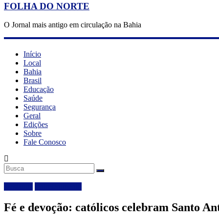
FOLHA DO NORTE
O Jornal mais antigo em circulação na Bahia
Início
Local
Bahia
Brasil
Educação
Saúde
Segurança
Geral
Edições
Sobre
Fale Conosco
Destaque
Entretenimento
Fé e devoção: católicos celebram Santo An