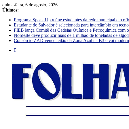
quinta-feira, 6 de agosto, 2026
Últimos:
Programa Speak Up reúne estudantes da rede municipal em ofi
Estudante de Salvador é selecionada para intercâmbio em tecno
FIEB lança Comitê das Cadeias Química e Petroquímica com o o
Nordeste deve produzir mais de 1 milhão de toneladas de algod
Consórcio ZAD vence leilão da Zona Azul na B3 e vai moderniz