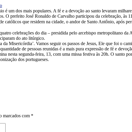
o
ônio é um dos mais populares. A fé e a devoção ao santo levaram milha
ros. O prefeito José Ronaldo de Carvalho participou da celebração, às 1
 de católicos que residem na cidade, o andor de Santo Antônio, após pe
 quatro celebrações do dia – presidida pelo arcebispo metropolitano d
ciparam do ato litúrgico.
a da Misericórdia’. Vamos seguir os passos de Jesus, Ele que foi o cam
uantidade de pessoas reunidas é a mais pura expressão de fé e devoçã
ina nesta segunda-feira, 13, com uma missa festiva às 20h. O santo p
lonização dos portugueses.
ão marcados com
*