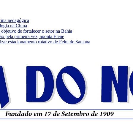
cina pedagógica
logia na China
bjetivo de fortalecer o setor na Bahia
ão pela primeira vez, aponta Etene
ar estacionamento rotativo de Feira de Santana