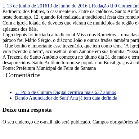
13 de junho de 2016
13 de junho de 2016
Redação
0 Comentári
Padroeiro dos Pobres, o casamenteiro. Entre os católicos, Santo Ant
neste domingo, 12, quando foi realizada a tradicional festa dos romei
Com a igreja lotada de devotos que vieram de municípios da região e
aplausos dos fiéis.
Logo depois foi iniciada a tradicional Missa dos Romeiros – uma das
pároco frei Mário Sérgio, o diácono João e outros frades também parti
“Que bonito e importante esse trezenário, que tem como tema ‘A Igrej
vida fazendo o bem”, aconselhou dom Zanone em sua homilia. “Essa q
A Trezena de Santo Antônio começou no último dia 31 de maio e term
desaparecidos. Santo Antônio tornou-se popular no Brasil graças à co
Fonte: Prefeitura Municipal de Feira de Santana
Comentários
←
Polo de Cultura Digital certifica mais 637 alunos
Bando Anunciador de Sant’Ana já tem data definida
→
Deixe uma resposta
O seu endereço de e-mail não será publicado.
Campos obrigatórios s