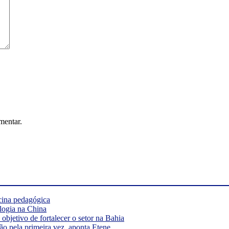
mentar.
cina pedagógica
logia na China
bjetivo de fortalecer o setor na Bahia
ão pela primeira vez, aponta Etene