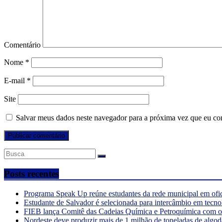
Comentário
Nome
*
E-mail
*
Site
Salvar meus dados neste navegador para a próxima vez que eu co
Posts recentes
Programa Speak Up reúne estudantes da rede municipal em ofi
Estudante de Salvador é selecionada para intercâmbio em tecno
FIEB lança Comitê das Cadeias Química e Petroquímica com o o
Nordeste deve produzir mais de 1 milhão de toneladas de algod