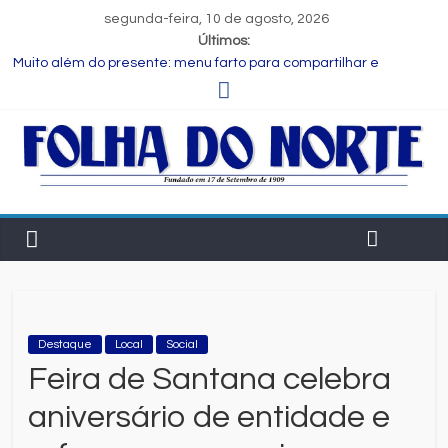
segunda-feira, 10 de agosto, 2026
Últimos:
Muito além do presente: menu farto para compartilhar e
celebrar o Dia dos Pais
Dia dos Pais: ciência revela que a paternidade transforma o
cérebro masculino
Central de Eleições da Rede Bahia inicia nova rodada de
entrevistas com os candidatos ao Governo do Estado
Prefeitura de Feira executa obras de reforma e manutenção
em quatro praças.
Bruno Reis e Zé Cocá são recebidos por Wilson Cardoso para
visita às obras de modernização da UPB e destacam união do
municipalismo baiano
Destaque
Local
Social
Feira de Santana celebra
aniversário de entidade e