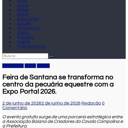
Início
Local
Bahia
Brasil
Educação
Saúde
Segurança
Geral
Edições
Sobre
Fale Conosco
Destaque
Local
Social
Feira de Santana se transforma no
centro da pecuária equestre com a
Expo Portal 2026.
2 de junho de 2026
2 de junho de 2026
Redação
0
Comentário
O evento gratuito surge de uma parceria estratégica entre
a Associação Baiana de Criadores do Cavalo Campolina e
a Prefeitura
.