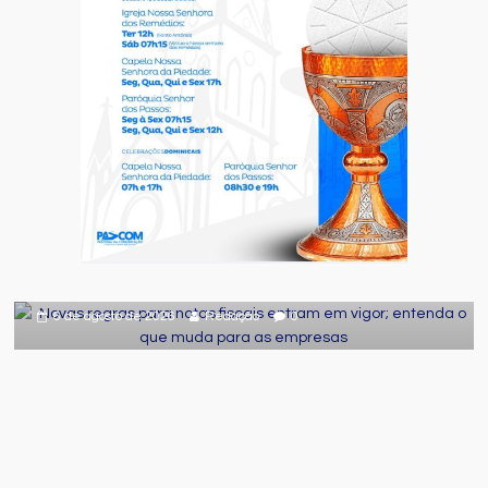
Destaque
Geral
Novas regras para notas fiscais entram
em vigor; entenda o que muda para as
empresas
6 de agosto de 2026
Redação
0