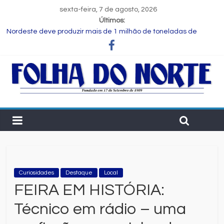
sexta-feira, 7 de agosto, 2026
Últimos:
Nordeste deve produzir mais de 1 milhão de toneladas de
algodão pela primeira vez, aponta Etene
Novas regras para notas fiscais entram em vigor; entenda o que
muda para as empresas
Programa Speak Up reúne estudantes da rede municipal em
oficina pedagógica
Estudante de Salvador é selecionada para intercâmbio em
tecnologia na China
FIEB lança Comitê das Cadeias Química e Petroquímica com o
objetivo de fortalecer o setor na Bahia
Curiosidades
Destaque
Local
FEIRA EM HISTÓRIA:
Técnico em rádio – uma