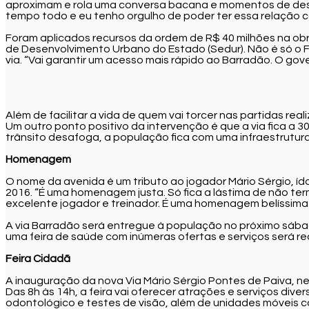
aproximam e rola uma conversa bacana e momentos de desco
tempo todo e eu tenho orgulho de poder ter essa relação c
Foram aplicados recursos da ordem de R$ 40 milhões na ob
de Desenvolvimento Urbano do Estado (Sedur). Não é só o 
via. “Vai garantir um acesso mais rápido ao Barradão. O gove
Além de facilitar a vida de quem vai torcer nas partidas rea
Um outro ponto positivo da intervenção é que a via fica a 
trânsito desafoga, a população fica com uma infraestrutur
Homenagem
O nome da avenida é um tributo ao jogador Mário Sérgio, í
2016. “É uma homenagem justa. Só fica a lástima de não term
excelente jogador e treinador. É uma homenagem belíssima 
A via Barradão será entregue à população no próximo sábado 
uma feira de saúde com inúmeras ofertas e serviços será rea
Feira Cidadã
A inauguração da nova Via Mário Sérgio Pontes de Paiva, ne
Das 8h às 14h, a feira vai oferecer atrações e serviços di
odontológico e testes de visão, além de unidades móveis c