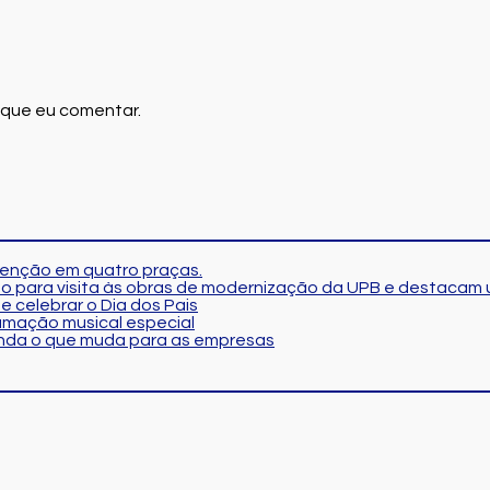
 que eu comentar.
tenção em quatro praças.
so para visita às obras de modernização da UPB e destacam 
e celebrar o Dia dos Pais
amação musical especial
tenda o que muda para as empresas