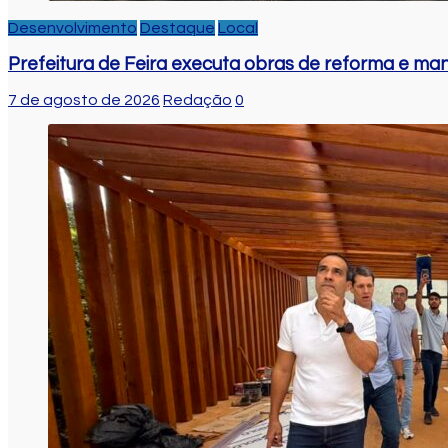
Desenvolvimento
Destaque
Local
Prefeitura de Feira executa obras de reforma e m
7 de agosto de 2026
Redação
0