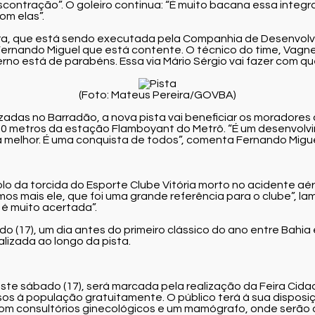
ntração”. O goleiro continua: “É muito bacana essa integra
om elas”.
ra, que está sendo executada pela Companhia de Desenvolvi
Fernando Miguel que está contente. O técnico do time, Vagn
rno está de parabéns. Essa via Mário Sérgio vai fazer com que
(Foto: Mateus Pereira/GOVBA)
lizadas no Barradão, a nova pista vai beneficiar os moradores
300 metros da estação Flamboyant do Metrô. “É um desenvolvi
a melhor. É uma conquista de todos”, comenta Fernando Migue
dolo da torcida do Esporte Clube Vitória morto no acidente
os mais ele, que foi uma grande referência para o clube”, la
é muito acertada”.
(17), um dia antes do primeiro clássico do ano entre Bahia e
lizada ao longo da pista.
ste sábado (17), será marcada pela realização da Feira Cidad
versos à população gratuitamente. O público terá à sua disp
om consultórios ginecológicos e um mamógrafo, onde serão a