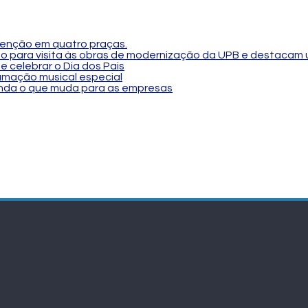
tenção em quatro praças.
so para visita às obras de modernização da UPB e destacam 
e celebrar o Dia dos Pais
amação musical especial
tenda o que muda para as empresas