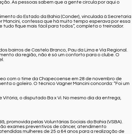
ção. As pessoas sabem que a gente circula por aqui o
mento do Estado da Bahia (Conder), vinculada à Secretaria
er Mancini, confessa que há muito tempo esperava por essa
 tudo fique mais fácil para todos”, completa o treinador.
 dos bairros de Castelo Branco, Pau da Lima e Via Regional.
mento da região, não é só um conforto para o clube. O
l.
 aéreo com o time da Chapecoense em 28 de novembro de
menta o goleiro. O técnico Vagner Mancini concorda: “Foi um
 Vitória, o disputado Ba x Vi. No mesmo dia da entrega,
ã, promovida pelas Voluntárias Sociais da Bahia (VSBA).
osição exames preventivos de câncer, atendimento
tendidas mulheres de 25 a 64 anos para a realização de