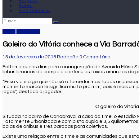
Edições
Sobre
Fale Conosco
Bahia
Destaque
Goleiro do Vitória conhece a Via Barrad
15 de fevereiro de 2018
Redação
0 Comentário
Faltam poucos dias para a inauguração da Avenida Mário Sérg
linhas brancas do campo e conferiu as faixas amarelas da pis
“Essa via é algo que não só o torcedor mas todas as pesso
momento marcante significa muito pra mim, pois é mais um p
jogos”, destaca o jogador.
O goleiro do Vitór
Situada no bairro de Canabrava, a casa do time, o estádio 
Totalmente urbanizada e com pista dupla e 3,5 quilômetros
baias de ônibus e três paradas para coletivos.
Existe uma relação entre o time e as comunidades que estã