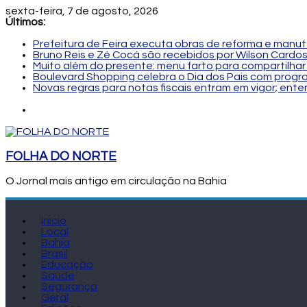
sexta-feira, 7 de agosto, 2026
Últimos:
Prefeitura de Feira executa obras de reforma e manu
Bruno Reis e Zé Cocá são recebidos por Wilson Cardo
Muito além do presente: menu farto para compartilhar 
Boulevard Shopping celebra o Dia dos Pais com progr
Novas regras para notas fiscais entram em vigor; en
FOLHA DO NORTE
O Jornal mais antigo em circulação na Bahia
Início
Local
Bahia
Brasil
Educação
Saúde
Segurança
Geral