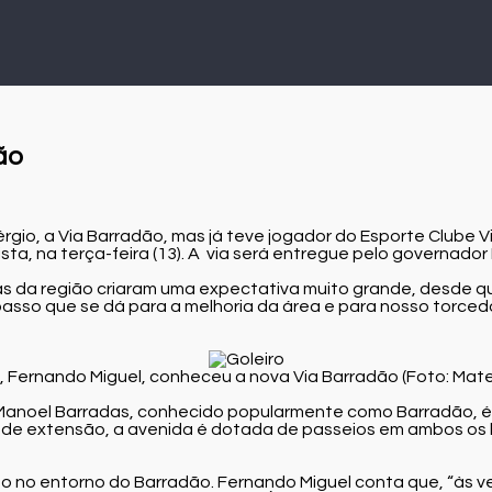
ão
io, a Via Barradão, mas já teve jogador do Esporte Clube Vit
ta, na terça-feira (13). A via será entregue pelo governador 
as da região criaram uma expectativa muito grande, desde q
asso que se dá para a melhoria da área e para nosso torcedor
ia, Fernando Miguel, conheceu a nova Via Barradão (Foto: Ma
Manoel Barradas, conhecido popularmente como Barradão, é o tr
 de extensão, a avenida é dotada de passeios em ambos os la
o no entorno do Barradão. Fernando Miguel conta que, “às v