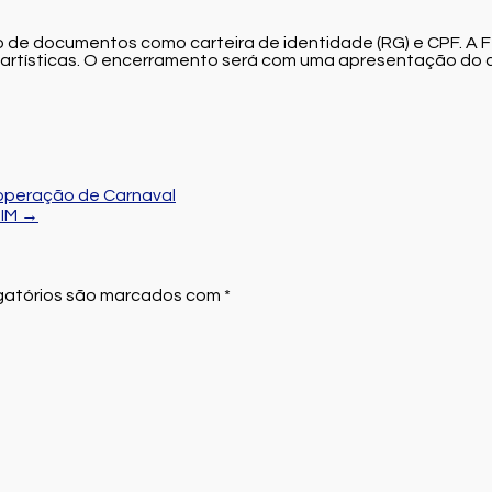
e documentos como carteira de identidade (RG) e CPF. A Fei
s artísticas. O encerramento será com uma apresentação do 
operação de Carnaval
TIM
→
atórios são marcados com
*