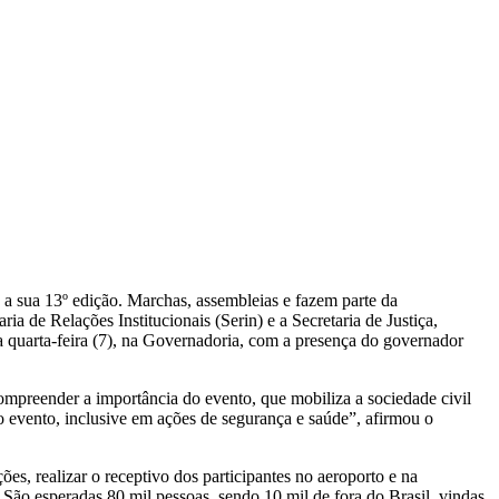
a sua 13º edição. Marchas, assembleias e fazem parte da
a de Relações Institucionais (Serin) e a Secretaria de Justiça,
 quarta-feira (7), na Governadoria, com a presença do governador
preender a importância do evento, que mobiliza a sociedade civil
do evento, inclusive em ações de segurança e saúde”, afirmou o
s, realizar o receptivo dos participantes no aeroporto e na
São esperadas 80 mil pessoas, sendo 10 mil de fora do Brasil, vindas