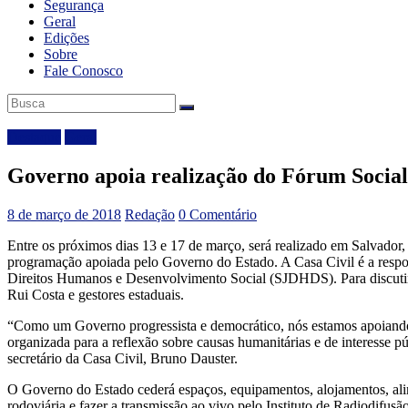
Segurança
Geral
Edições
Sobre
Fale Conosco
Destaque
Geral
Governo apoia realização do Fórum Socia
8 de março de 2018
Redação
0 Comentário
Entre os próximos dias 13 e 17 de março, será realizado em Salvador
programação apoiada pelo Governo do Estado. A Casa Civil é a responsá
Direitos Humanos e Desenvolvimento Social (SJDHDS). Para discutir d
Rui Costa e gestores estaduais.
“Como um Governo progressista e democrático, nós estamos apoiando 
organizada para a reflexão sobre causas humanitárias e de interesse p
secretário da Casa Civil, Bruno Dauster.
O Governo do Estado cederá espaços, equipamentos, alojamentos, alime
rodoviária e fazer a transmissão ao vivo pelo Instituto de Radiodifu