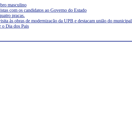
rebro masculino
vistas com os candidatos ao Governo do Estado
quatro praças.
visita às obras de modernização da UPB e destacam união do municipa
r o Dia dos Pais