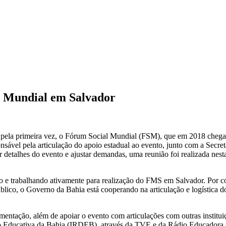
l Mundial em Salvador
, pela primeira vez, o Fórum Social Mundial (FSM), que em 2018 chega 
vel pela articulação do apoio estadual ao evento, junto com a Secretari
etalhes do evento e ajustar demandas, uma reunião foi realizada nesta
e trabalhando ativamente para realização do FMS em Salvador. Por com
úblico, o Governo da Bahia está cooperando na articulação e logística 
ntação, além de apoiar o evento com articulações com outras instituiçõe
são Educativa da Bahia (IRDEB), através da TVE e da Rádio Educadora. 