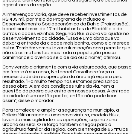
agricultores da região.
A intervenção viária, que deve receber investimentos de
R$ 439 mil, por meio do Programa de Inclusão e
Desenvolvimento Socioeconômico da Bahia (Proinclusão),
beneficiará mais de 17 mil habitantes de Filadélfia e de
outras cidades vizinhas. Segundo Rui, a obra vai ajudar no
desenvolvimento da cidade. “Essa é uma obra que vai
deixar a entrada da cidade mais bonita, como ela merece
estar. Também vamos fazer a iluminação para permitir que
não só os motoristas, mas toda a população possa
caminhar pela avenida seja de dia ou à noite”, afirmou.
Convivendo diariamente com a via esburacada, que passa
em frente à sua casa, Natanael Carvalho reforça a
necessidade de recuperação da área e já espera pelo
resultado. “Há muito tempo nós estamos precisando
dessa obra. Além das condições ruins da via, tem a
questão da poeira que entra em nossas casas. A entrada
da cidade é um cartão postal, então não pode ficar
assim”, disse o morador.
Para fortalecer e ampliar a segurança no município, a
Polícia Militar recebeu uma nova viatura, modelo Hilux,
levando mais agilidade nas operações, seja na zona
urbana ou rural. O reforço também chegou para a
agricultura familiar da região, com a entrega de 65 títulos
de regularização fundiária. Benefício para agricultores de