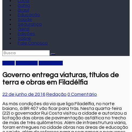
Local
Bahia
Brasil
Educação
Saúde
Segurança
Geral
Edições
Sobre
Fale Conosco
Bahia
Destaque
Segurança
Governo entrega viaturas, títulos de
terra e obras em Filadélfia
22 de junho de 2016
Redação
0 Comentário
As más condições da via que liga Filadélfia, no norte
baiano, à BR 407 vão ficar para trás. Nesta quarta-feira
(22) o governador Rui Costa visitou a cidade e autorizou a
licitação das obras de pavimentação asfáltica no trecho
de mais de três quilômetros. Além de infraestrutura viária,
foram entregues na cidade obras nas áreas de educação
e saúde, além de reforços para a segurança e pequenos