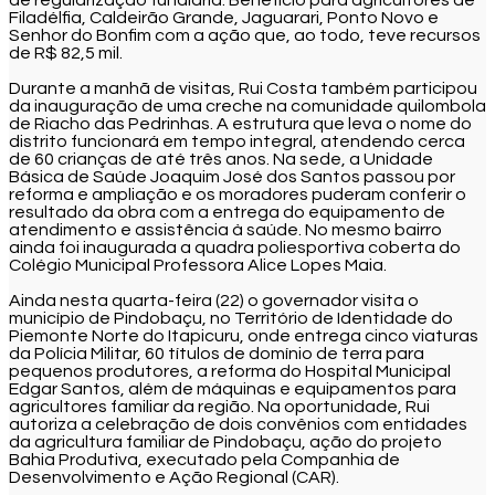
Filadélfia, Caldeirão Grande, Jaguarari, Ponto Novo e
Senhor do Bonfim com a ação que, ao todo, teve recursos
de R$ 82,5 mil.
Durante a manhã de visitas, Rui Costa também participou
da inauguração de uma creche na comunidade quilombola
de Riacho das Pedrinhas. A estrutura que leva o nome do
distrito funcionará em tempo integral, atendendo cerca
de 60 crianças de até três anos. Na sede, a Unidade
Básica de Saúde Joaquim José dos Santos passou por
reforma e ampliação e os moradores puderam conferir o
resultado da obra com a entrega do equipamento de
atendimento e assistência à saúde. No mesmo bairro
ainda foi inaugurada a quadra poliesportiva coberta do
Colégio Municipal Professora Alice Lopes Maia.
Ainda nesta quarta-feira (22) o governador visita o
município de Pindobaçu, no Território de Identidade do
Piemonte Norte do Itapicuru, onde entrega cinco viaturas
da Polícia Militar, 60 títulos de domínio de terra para
pequenos produtores, a reforma do Hospital Municipal
Edgar Santos, além de máquinas e equipamentos para
agricultores familiar da região. Na oportunidade, Rui
autoriza a celebração de dois convênios com entidades
da agricultura familiar de Pindobaçu, ação do projeto
Bahia Produtiva, executado pela Companhia de
Desenvolvimento e Ação Regional (CAR).