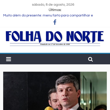
sábado, 8 de agosto, 2026
Últimos:
Muito além do presente: menu farto para compartilhar e
celebrar o Dia dos Pais
Dia dos Pais: ciência revela que a paternidade transforma o
cérebro masculino
Central de Eleições da Rede Bahia inicia nova rodada de
entrevistas com os candidatos ao Governo do Estado
Prefeitura de Feira executa obras de reforma e manutenção
em quatro praças.
Bruno Reis e Zé Cocá são recebidos por Wilson Cardoso para
visita às obras de modernização da UPB e destacam união do
municipalismo baiano