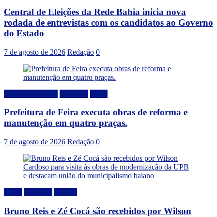
Central de Eleições da Rede Bahia inicia nova
rodada de entrevistas com os candidatos ao Governo
do Estado
7 de agosto de 2026
Redação
0
Desenvolvimento
Destaque
Local
Prefeitura de Feira executa obras de reforma e
manutenção em quatro praças.
7 de agosto de 2026
Redação
0
Bahia
Destaque
Politica
Bruno Reis e Zé Cocá são recebidos por Wilson