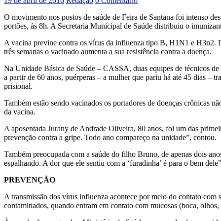
19 de abril de 2016
Redação
0 Comentário
O movimento nos postos de saúde de Feira de Santana foi intenso desd
portões, às 8h. A Secretaria Municipal de Saúde distribuiu o imuniz
A vacina previne contra os vírus da influenza tipo B, H1N1 e H3n2.
três semanas o vacinado aumenta a sua resistência contra a doença.
Na Unidade Básica de Saúde – CASSA, duas equipes de técnicos de en
a partir de 60 anos, puérperas – a mulher que pariu há até 45 dias – 
prisional.
Também estão sendo vacinados os portadores de doenças crônicas não 
da vacina.
A aposentada Jurany de Andrade Oliveira, 80 anos, foi um das primeir
prevenção contra a gripe. Todo ano compareço na unidade”, contou.
Também preocupada com a saúde do filho Bruno, de apenas dois anos,
espalhando. A dor que ele sentiu com a ‘furadinha’ é para o bem dele
PREVENÇÃO
A transmissão dos vírus influenza acontece por meio do contato com se
contaminados, quando entram em contato com mucosas (boca, olhos, n