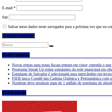
E-mail
*
Site
Salvar meus dados neste navegador para a próxima vez que eu co
Posts recentes
Novas regras para notas fiscais entram em vigor; entenda o qu
Programa Speak Up reúne estudantes da rede municipal em ofi
Estudante de Salvador é selecionada para intercâmbio em tecno
FIEB lança Comitê das Cadeias Química e Petroquímica com o o
Nordeste deve produzir mais de 1 milhão de toneladas de algod
Publicidade