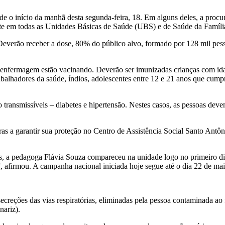
e o início da manhã desta segunda-feira, 18. Em alguns deles, a procur
ante em todas as Unidades Básicas de Saúde (UBS) e de Saúde da Famíli
 Deverão receber a dose, 80% do público alvo, formado por 128 mil pe
fermagem estão vacinando. Deverão ser imunizadas crianças com idade
trabalhadores da saúde, índios, adolescentes entre 12 e 21 anos que cum
transmissíveis – diabetes e hipertensão. Nestes casos, as pessoas deve
as a garantir sua proteção no Centro de Assistência Social Santo Antô
 a pedagoga Flávia Souza compareceu na unidade logo no primeiro dia
”, afirmou. A campanha nacional iniciada hoje segue até o dia 22 de mai
creções das vias respiratórias, eliminadas pela pessoa contaminada ao 
ariz).