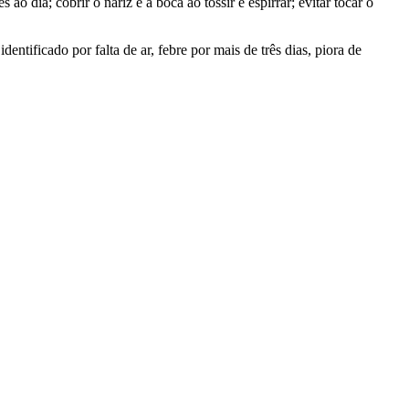
dia; cobrir o nariz e a boca ao tossir e espirrar; evitar tocar o
.
entificado por falta de ar, febre por mais de três dias, piora de