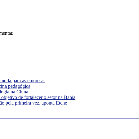
mentar.
e muda para as empresas
cina pedagógica
logia na China
bjetivo de fortalecer o setor na Bahia
ão pela primeira vez, aponta Etene