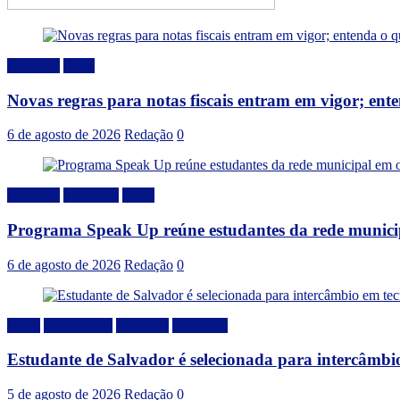
Destaque
Geral
Novas regras para notas fiscais entram em vigor; en
6 de agosto de 2026
Redação
0
Destaque
Educação
Local
Programa Speak Up reúne estudantes da rede municip
6 de agosto de 2026
Redação
0
Brasil
Capacitação
Destaque
Educação
Estudante de Salvador é selecionada para intercâmbi
5 de agosto de 2026
Redação
0