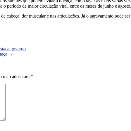
 simples que podem evitar a doença, como lavar as mãos várias vezes ao 
e o período de maior circulação viral, entre os meses de junho e agosto
de cabeça, dor muscular e nas articulações. Já o agravamento pode ser id
estaca governo
chaça
→
ão marcados com
*