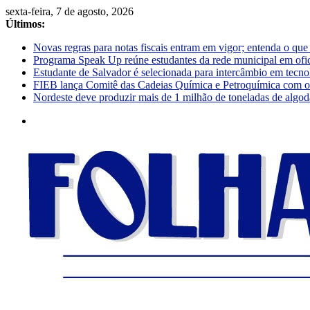
sexta-feira, 7 de agosto, 2026
Últimos:
Novas regras para notas fiscais entram em vigor; entenda o qu
Programa Speak Up reúne estudantes da rede municipal em ofi
Estudante de Salvador é selecionada para intercâmbio em tecno
FIEB lança Comitê das Cadeias Química e Petroquímica com o o
Nordeste deve produzir mais de 1 milhão de toneladas de algod