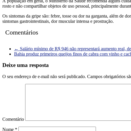
À população em geral, o Ministério da Saúde recomenda alguns cuidados
rosto e não compartilhar objetos de uso pessoal, principalmente durant
Os sintomas da gripe são: febre, tosse ou dor na garganta, além de dor 
sintomas gastrointestinais, dor muscular intensa e prostração.
Comentários
←
Salário mínimo de R$ 946 não representará aumento real, d
Bahia produz primeiros queijos finos de cabra com vinho e ca
Deixe uma resposta
O seu endereço de e-mail não será publicado.
Campos obrigatórios s
Comentário
Nome
*