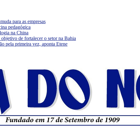
e muda para as empresas
cina pedagógica
logia na China
bjetivo de fortalecer o setor na Bahia
ão pela primeira vez, aponta Etene