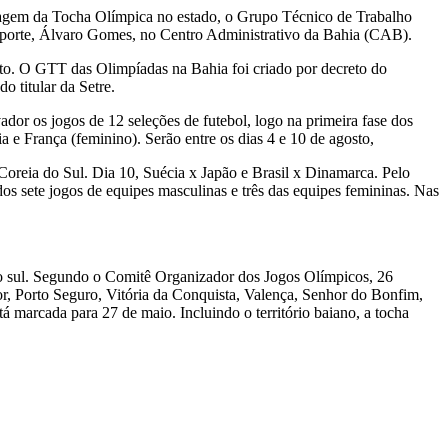
assagem da Tocha Olímpica no estado, o Grupo Técnico de Trabalho
 Esporte, Álvaro Gomes, no Centro Administrativo da Bahia (CAB).
osto. O GTT das Olimpíadas na Bahia foi criado por decreto do
o titular da Setre.
vador os jogos de 12 seleções de futebol, logo na primeira fase dos
 e França (feminino). Serão entre os dias 4 e 10 de agosto,
Coreia do Sul. Dia 10, Suécia x Japão e Brasil x Dinamarca. Pelo
dos sete jogos de equipes masculinas e três das equipes femininas. Nas
emo sul. Segundo o Comitê Organizador dos Jogos Olímpicos, 26
or, Porto Seguro, Vitória da Conquista, Valença, Senhor do Bonfim,
á marcada para 27 de maio. Incluindo o território baiano, a tocha