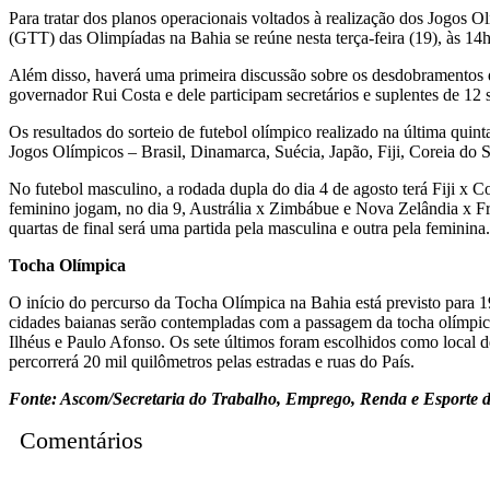
Para tratar dos planos operacionais voltados à realização dos Jogos
(GTT) das Olimpíadas na Bahia se reúne nesta terça-feira (19), às 1
Além disso, haverá uma primeira discussão sobre os desdobramentos da
governador Rui Costa e dele participam secretários e suplentes de 12 se
Os resultados do sorteio de futebol olímpico realizado na última quint
Jogos Olímpicos – Brasil, Dinamarca, Suécia, Japão, Fiji, Coreia do 
No futebol masculino, a rodada dupla do dia 4 de agosto terá Fiji x 
feminino jogam, no dia 9, Austrália x Zimbábue e Nova Zelândia x Fran
quartas de final será uma partida pela masculina e outra pela feminina.
Tocha Olímpica
O início do percurso da Tocha Olímpica na Bahia está previsto para 1
cidades baianas serão contempladas com a passagem da tocha olímpica.
Ilhéus e Paulo Afonso. Os sete últimos foram escolhidos como local de
percorrerá 20 mil quilômetros pelas estradas e ruas do País.
Fonte: Ascom/Secretaria do Trabalho, Emprego, Renda e Esporte d
Comentários