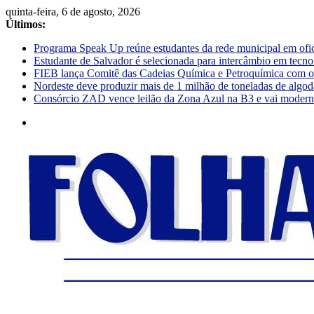
quinta-feira, 6 de agosto, 2026
Últimos:
Programa Speak Up reúne estudantes da rede municipal em ofi
Estudante de Salvador é selecionada para intercâmbio em tecno
FIEB lança Comitê das Cadeias Química e Petroquímica com o o
Nordeste deve produzir mais de 1 milhão de toneladas de algod
Consórcio ZAD vence leilão da Zona Azul na B3 e vai moderniz