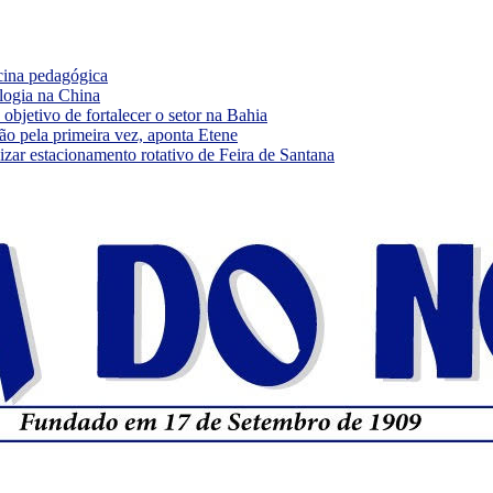
cina pedagógica
logia na China
bjetivo de fortalecer o setor na Bahia
ão pela primeira vez, aponta Etene
ar estacionamento rotativo de Feira de Santana