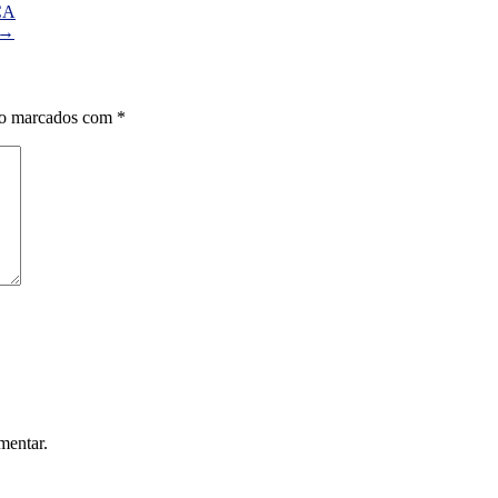
CA
→
ão marcados com
*
mentar.