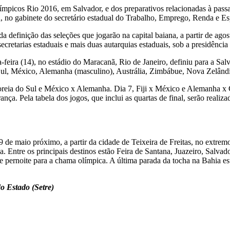
 Olímpicos Rio 2016, em Salvador, e dos preparativos relacionadas à p
4h, no gabinete do secretário estadual do Trabalho, Emprego, Renda e
 definição das seleções que jogarão na capital baiana, a partir de ag
cretarias estaduais e mais duas autarquias estaduais, sob a presidência d
a-feira (14), no estádio do Maracanã, Rio de Janeiro, definiu para a Sal
Sul, México, Alemanha (masculino), Austrália, Zimbábue, Nova Zelândia
Coreia do Sul e México x Alemanha. Dia 7, Fiji x México e Alemanha x 
ça. Pela tabela dos jogos, que inclui as quartas de final, serão realiza
9 de maio próximo, a partir da cidade de Teixeira de Freitas, no extr
 Entre os principais destinos estão Feira de Santana, Juazeiro, Salvad
 pernoite para a chama olímpica. A última parada da tocha na Bahia est
o Estado (Setre)