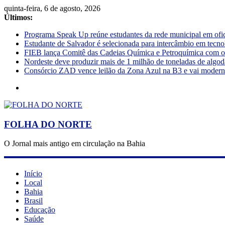
quinta-feira, 6 de agosto, 2026
Últimos:
Programa Speak Up reúne estudantes da rede municipal em ofi
Estudante de Salvador é selecionada para intercâmbio em tecno
FIEB lança Comitê das Cadeias Química e Petroquímica com o o
Nordeste deve produzir mais de 1 milhão de toneladas de algod
Consórcio ZAD vence leilão da Zona Azul na B3 e vai moderniz
FOLHA DO NORTE
O Jornal mais antigo em circulação na Bahia
Início
Local
Bahia
Brasil
Educação
Saúde