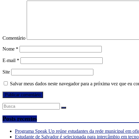
Comentário
Nome
*
E-mail
*
Site
Salvar meus dados neste navegador para a próxima vez que eu co
Posts recentes
Programa Speak Up reúne estudantes da rede municipal em ofi
Estudante de Salvador é selecionada para intercâmbio em tecno