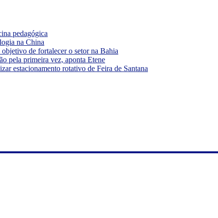
cina pedagógica
logia na China
bjetivo de fortalecer o setor na Bahia
ão pela primeira vez, aponta Etene
ar estacionamento rotativo de Feira de Santana