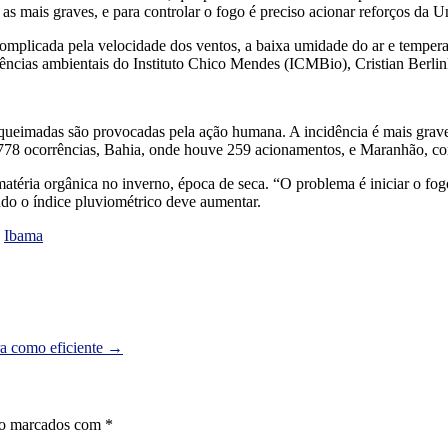
o as mais graves, e para controlar o fogo é preciso acionar reforços d
tá complicada pela velocidade dos ventos, a baixa umidade do ar e temp
cias ambientais do Instituto Chico Mendes (ICMBio), Cristian Berlin
queimadas são provocadas pela ação humana. A incidência é mais grave
 778 ocorrências, Bahia, onde houve 259 acionamentos, e Maranhão, c
matéria orgânica no inverno, época de seca. “O problema é iniciar o fogo
do o índice pluviométrico deve aumentar.
e
Ibama
ra como eficiente
→
ão marcados com
*