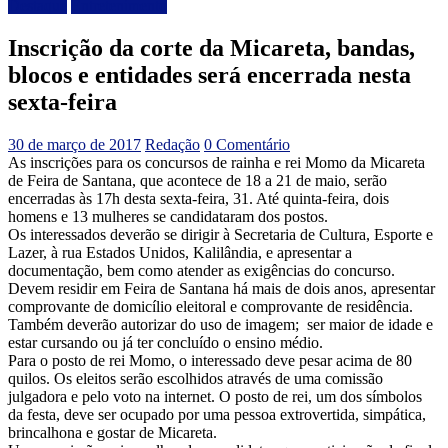
Destaque
Entretenimento
Inscrição da corte da Micareta, bandas,
blocos e entidades será encerrada nesta
sexta-feira
30 de março de 2017
Redação
0 Comentário
As inscrições para os concursos de rainha e rei Momo da Micareta
de Feira de Santana, que acontece de 18 a 21 de maio, serão
encerradas às 17h desta sexta-feira, 31. Até quinta-feira, dois
homens e 13 mulheres se candidataram dos postos.
Os interessados deverão se dirigir à Secretaria de Cultura, Esporte e
Lazer, à rua Estados Unidos, Kalilândia, e apresentar a
documentação, bem como atender as exigências do concurso.
Devem residir em Feira de Santana há mais de dois anos, apresentar
comprovante de domicílio eleitoral e comprovante de residência.
Também deverão autorizar do uso de imagem; ser maior de idade e
estar cursando ou já ter concluído o ensino médio.
Para o posto de rei Momo, o interessado deve pesar acima de 80
quilos. Os eleitos serão escolhidos através de uma comissão
julgadora e pelo voto na internet. O posto de rei, um dos símbolos
da festa, deve ser ocupado por uma pessoa extrovertida, simpática,
brincalhona e gostar de Micareta.