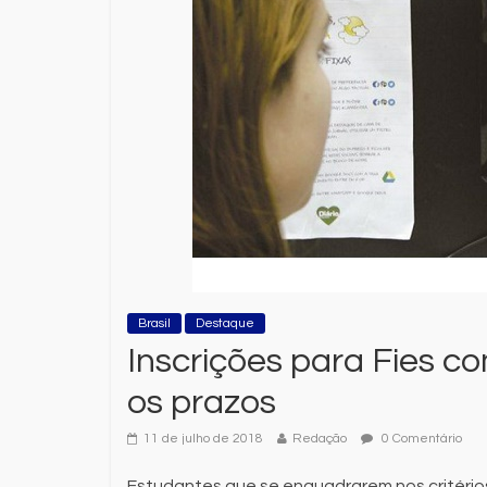
Brasil
Destaque
Inscrições para Fies c
os prazos
11 de julho de 2018
Redação
0 Comentário
Estudantes que se enquadrarem nos critério