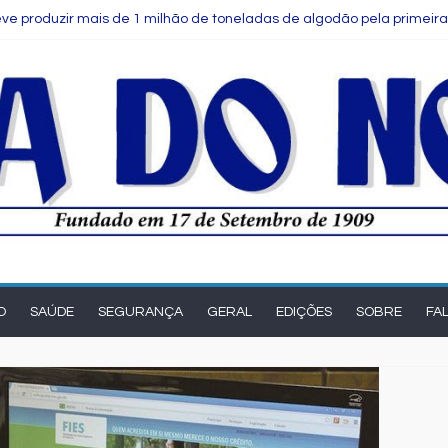
ve produzir mais de 1 milhão de toneladas de algodão pela primeira
s para notas fiscais entram em vigor; entenda o que muda para as
eak Up reúne estudantes da rede municipal em oficina pedagógica
e Salvador é selecionada para intercâmbio em tecnologia na China
Comitê das Cadeias Química e Petroquímica com o objetivo de fortale
O
SAÚDE
SEGURANÇA
GERAL
EDIÇÕES
SOBRE
FA