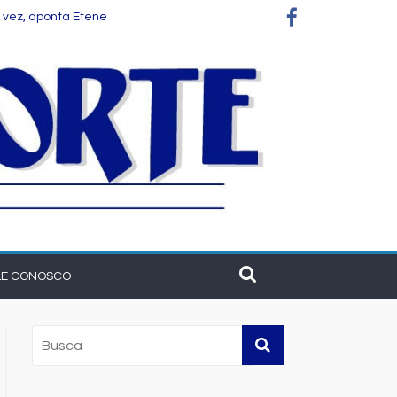
 vez, aponta Etene
 empresas
cer o setor na Bahia
LE CONOSCO