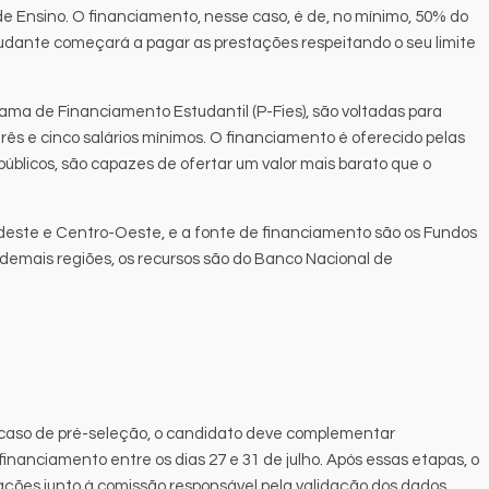
de Ensino. O financiamento, nesse caso, é de, no mínimo, 50% do
studante começará a pagar as prestações respeitando o seu limite
ma de Financiamento Estudantil (P-Fies), são voltadas para
ês e cinco salários mínimos. O financiamento é oferecido pelas
públicos, são capazes de ofertar um valor mais barato que o
.
ordeste e Centro-Oeste, e a fonte de financiamento são os Fundos
 demais regiões, os recursos são do Banco Nacional de
Em caso de pré-seleção, o candidato deve complementar
inanciamento entre os dias 27 e 31 de julho. Após essas etapas, o
ações junto à comissão responsável pela validação dos dados