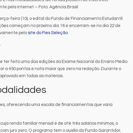
te pela internet – Foto: Agência Brasil
erça-feira (10), o edital do Fundo de Financiamento Estudantil
rições começam no próximo dia 16 e encerram-se no dia 22 de
sivamente pelo
site do Fies Seleção
.
r
 ter feito uma das edições do Exame Nacional do Ensino Médio
rior a 450 pontos e nota maior que zero na redação. Durante o
 aprovado em todas as matérias.
odalidades
es, oferecendo uma escala de financiamentos que varia
uja renda familiar mensal é de até três salários mínimos, o
com juro zero. O programa tem o auxílio do Fundo Garantidor,