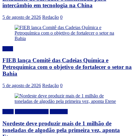
intercâmbio em tecnologia na China
5 de agosto de 2026
Redação
0
Geral
FIEB lança Comitê das Cadeias Química e
Petroquímica com o objetivo de fortalecer o setor na
Bahia
5 de agosto de 2026
Redação
0
Brasil
Desenvolvimento
Destaque
Nordeste deve produzir mais de 1 milhão de
toneladas de algodão pela primeira vez, aponta