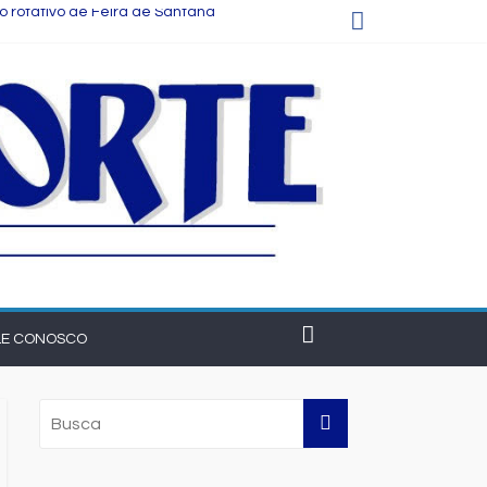
o rotativo de Feira de Santana
a
ecer o setor na Bahia
a vez, aponta Etene
LE CONOSCO