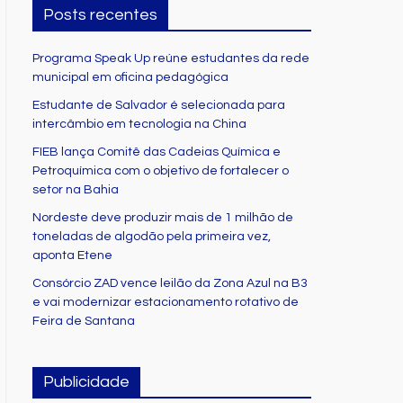
Posts recentes
Programa Speak Up reúne estudantes da rede
municipal em oficina pedagógica
Estudante de Salvador é selecionada para
intercâmbio em tecnologia na China
FIEB lança Comitê das Cadeias Química e
Petroquímica com o objetivo de fortalecer o
setor na Bahia
Nordeste deve produzir mais de 1 milhão de
toneladas de algodão pela primeira vez,
aponta Etene
Consórcio ZAD vence leilão da Zona Azul na B3
e vai modernizar estacionamento rotativo de
Feira de Santana
Publicidade