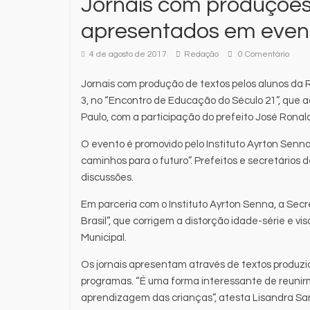
Jornais com produções 
apresentados em even
4 de agosto de 2017
Redação
0 Comentário
Jornais com produção de textos pelos alunos da 
3, no “Encontro de Educação do Século 21”, que a
Paulo, com a participação do prefeito José Ronal
O evento é promovido pelo Instituto Ayrton Senn
caminhos para o futuro”. Prefeitos e secretário
discussões.
Em parceria com o Instituto Ayrton Senna, a Sec
Brasil”, que corrigem a distorção idade-série e 
Municipal.
Os jornais apresentam através de textos produzid
programas. “É uma forma interessante de reuni
aprendizagem das crianças”, atesta Lisandra Sa