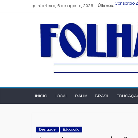
quinta-feira, 6 de agosto, 2026
Últimos:
Consórcio Z
Programa S
Estudante 
FIEB lança 
Nordeste de
INÍCIO
LOCAL
BAHIA
BRASIL
EDUCAÇÃ
Destaque
Educação