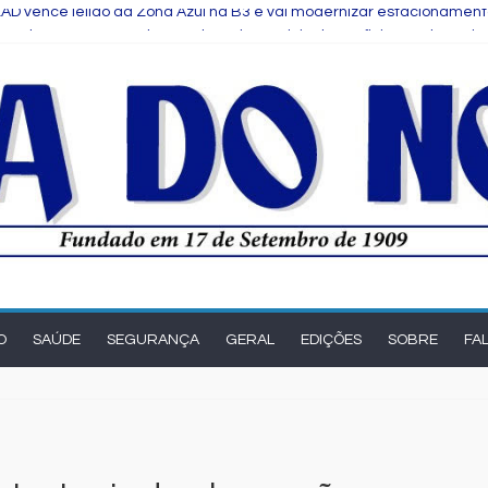
AD vence leilão da Zona Azul na B3 e vai modernizar estacionament
peak Up reúne estudantes da rede municipal em oficina pedagógic
de Salvador é selecionada para intercâmbio em tecnologia na China
Comitê das Cadeias Química e Petroquímica com o objetivo de fortal
ve produzir mais de 1 milhão de toneladas de algodão pela primeir
O
SAÚDE
SEGURANÇA
GERAL
EDIÇÕES
SOBRE
FA