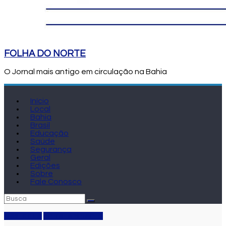
FOLHA DO NORTE
O Jornal mais antigo em circulação na Bahia
Início
Local
Bahia
Brasil
Educação
Saúde
Segurança
Geral
Edições
Sobre
Fale Conosco
Destaque
Entretenimento