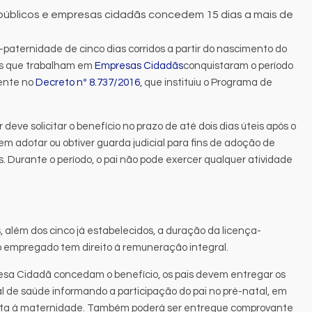
 públicos e empresas cidadãs concedem 15 dias a mais de
a-paternidade de cinco dias corridos a partir do nascimento do
ãos que trabalham em
Empresas Cidadãs
conquistaram o período
sente no
Decreto nº 8.737/2016
, que instituiu o Programa de
r deve solicitar o benefício no prazo de até dois dias úteis após o
m adotar ou obtiver guarda judicial para fins de adoção de
. Durante o período, o pai não pode exercer qualquer atividade
 além dos cinco já estabelecidos, a duração da licença-
o empregado tem direito à remuneração integral.
sa Cidadã concedam o benefício, os pais devem entregar os
l de saúde informando a participação do pai no pré-natal, em
isita à maternidade. Também poderá ser entregue comprovante