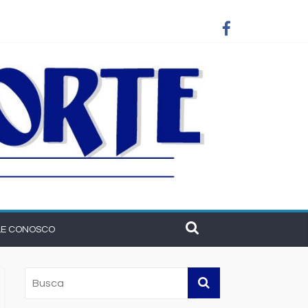
am união do municipalismo baiano
LE CONOSCO