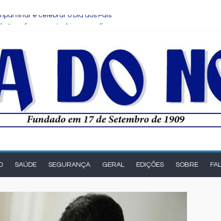
partilhar e celebrar o Dia dos Pais
ade transforma o cérebro masculino
ova rodada de entrevistas com os candidatos ao Governo do Estado
rma e manutenção em quatro praças.
son Cardoso para visita às obras de modernização da UPB e destac
O
SAÚDE
SEGURANÇA
GERAL
EDIÇÕES
SOBRE
FA