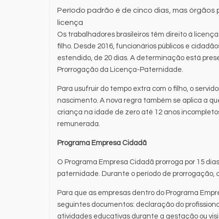
Período padrão é de cinco dias, mas órgãos
licença
Os trabalhadores brasileiros têm direito à licenç
filho. Desde 2016, funcionários públicos e cidad
estendido, de 20 dias. A determinação está pre
Prorrogação da Licença-Paternidade.
Para usufruir do tempo extra com o filho, o servido
nascimento. A nova regra também se aplica a que
criança na idade de zero até 12 anos incompletos
remunerada.
Programa Empresa Cidadã
O Programa Empresa Cidadã prorroga por 15 dias,
paternidade. Durante o período de prorrogação, 
Para que as empresas dentro do Programa Empre
seguintes documentos: declaração do profissiona
atividades educativas durante a gestação ou v