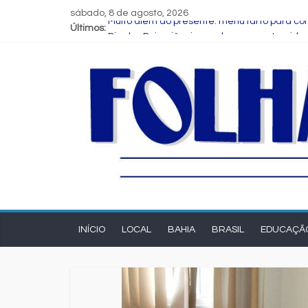
sábado, 8 de agosto, 2026
Últimos:
Muito além do presente: menu farto para com
Dia dos Pais: ciência revela que a paternid
Central de Eleições da Rede Bahia inicia n
Prefeitura de Feira executa obras de refo
Bruno Reis e Zé Cocá são recebidos por Wil
INÍCIO
LOCAL
BAHIA
BRASIL
EDUCAÇÃ